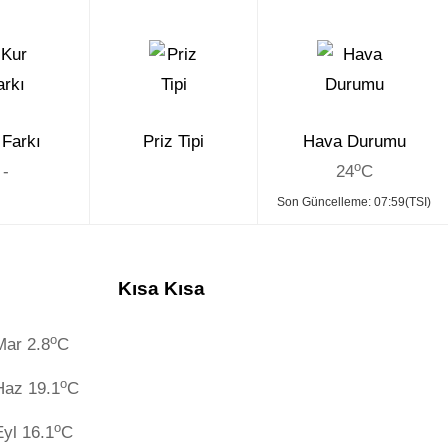
 Farkı
Priz Tipi
Hava Durumu
o
-
24
C
Son Güncelleme: 07:59(TSI)
Kısa Kısa
o
Mar 2.8
C
o
Haz 19.1
C
o
Eyl 16.1
C