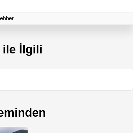
Rehber
le İlgili
leminden