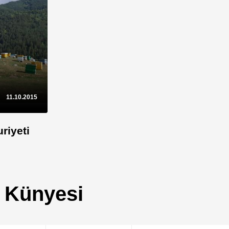
11.10.2015
riyeti
 Künyesi