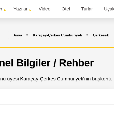
er
Yazılar
Video
Otel
Turlar
Uça
gation
Asya
Karaçay-Çerkes Cumhuriyeti
Çerkessk
el Bilgiler / Rehber
u üyesi Karaçay-Çerkes Cumhuriyeti'nin başkenti.