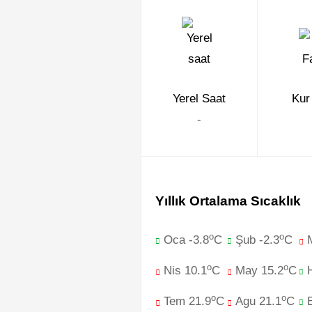
Yerel Saat
Kur
-
Yıllık Ortalama Sıcaklık
o
o
Oca -3.8
C
Şub -2.3
C
o
o
Nis 10.1
C
May 15.2
C
o
o
Tem 21.9
C
Agu 21.1
C