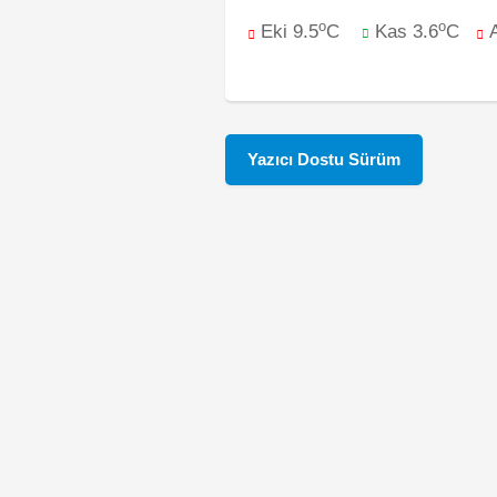
o
o
Eki 9.5
C
Kas 3.6
C
Yazıcı Dostu Sürüm