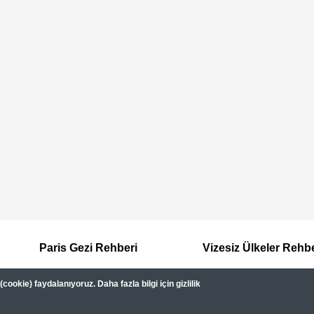
Paris Gezi Rehberi
Vizesiz Ülkeler Rehb
ookie) faydalanıyoruz. Daha fazla bilgi için gizlilik
Hakkımızda
Kullanım Şartları
Gizlilik Sözleşmesi