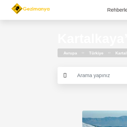
Rehberl
Main
navi
Kartalkaya’
Avrupa
Türkiye
Karta