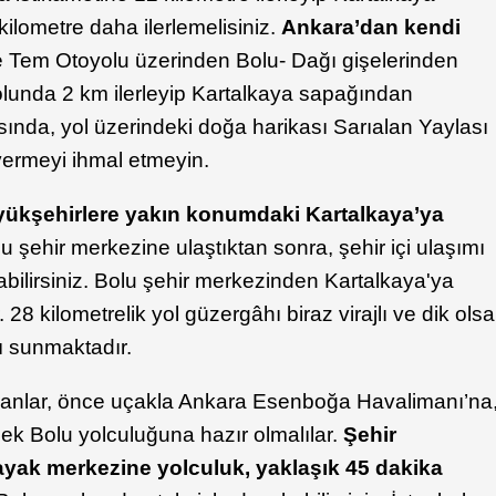
ilometre daha ilerlemelisiniz.
Ankara’dan kendi
e Tem Otoyolu üzerinden Bolu- Dağı gişelerinden
olunda 2 km ilerleyip Kartalkaya sapağından
sında, yol üzerindeki doğa harikası Sarıalan Yaylası
ermeyi ihmal etmeyin.
üyükşehirlere yakın konumdaki Kartalkaya’ya
lu şehir merkezine ulaştıktan sonra, şehir içi ulaşımı
abilirsiniz. Bolu şehir merkezinden Kartalkaya'ya
 28 kilometrelik yol güzergâhı biraz virajlı ve dik olsa
ı sunmaktadır.
lanlar, önce uçakla Ankara Esenboğa Havalimanı’na
k Bolu yolculuğuna hazır olmalılar.
Şehir
yak merkezine yolculuk, yaklaşık 45 dakika