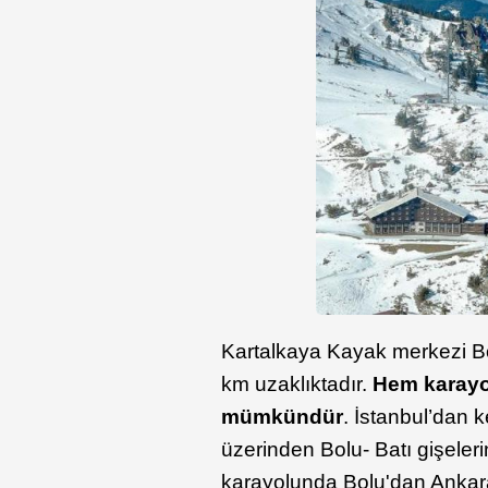
Kartalkaya Kayak merkezi Bo
km uzaklıktadır.
Hem karayo
mümkündür
. İstanbul’dan 
üzerinden Bolu- Batı gişeler
karayolunda Bolu'dan Ankara 