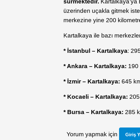
sürmektedir.
Kartalkaya’ya B
üzerinden uçakla gitmek is
merkezine yine 200 kilometre
Kartalkaya ile bazı merkezler
* İstanbul – Kartalkaya
: 29
* Ankara – Kartalkaya:
190 
* İzmir – Kartalkaya:
645 km’
* Kocaeli – Kartalkaya:
205 
* Bursa – Kartalkaya:
285 ki
Yorum yapmak için
Giriş 