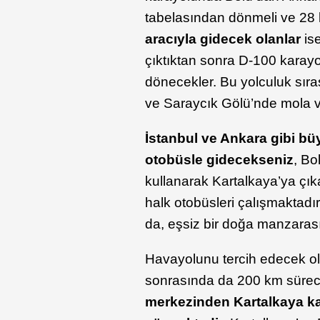
tabelasından dönmeli ve 28 k
aracıyla gidecek olanlar
is
çıktıktan sonra D-100 karay
dönecekler. Bu yolculuk sıra
ve Saraycık Gölü’nde mola v
İstanbul ve Ankara gibi b
otobüsle gidecekseniz
, Bo
kullanarak Kartalkaya’ya çık
halk otobüsleri çalışmaktadır.
da, eşsiz bir doğa manzaras
Havayolunu tercih edecek o
sonrasında da 200 km sürece
merkezinden Kartalkaya ka