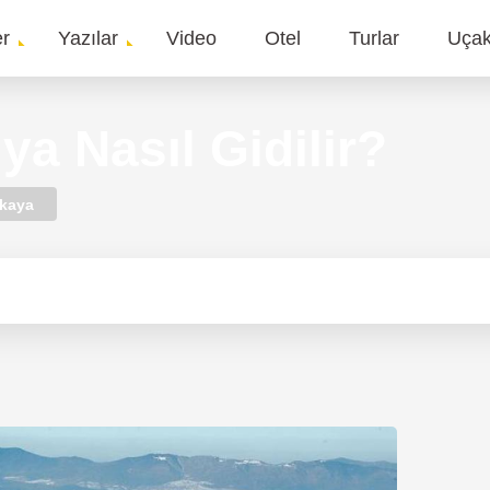
er
Yazılar
Video
Otel
Turlar
Uça
gation
ya Nasıl Gidilir?
lkaya