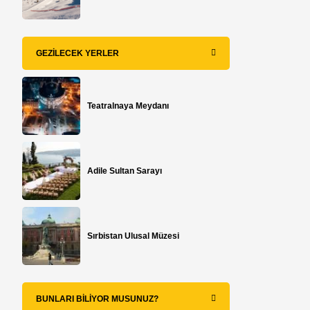
GEZILECEK YERLER
Teatralnaya Meydanı
Adile Sultan Sarayı
Sırbistan Ulusal Müzesi
BUNLARI BILIYOR MUSUNUZ?