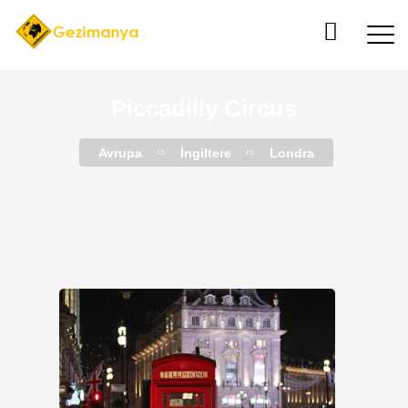
Piccadilly Circus
Avrupa
İngiltere
Londra