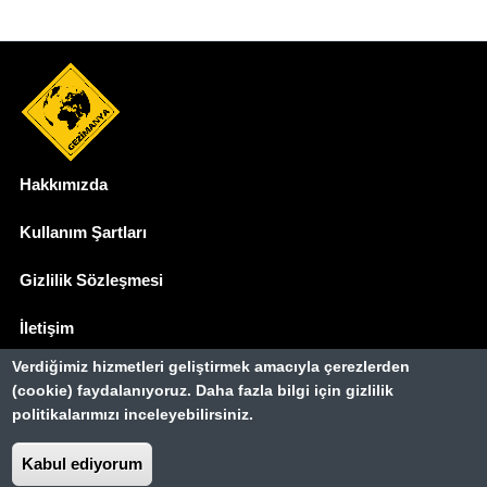
Hakkımızda
Dipnot
Kullanım Şartları
Gizlilik Sözleşmesi
İletişim
Verdiğimiz hizmetleri geliştirmek amacıyla çerezlerden
Basında Biz
(cookie) faydalanıyoruz. Daha fazla bilgi için gizlilik
politikalarımızı inceleyebilirsiniz.
Gezimanya Turizm, TÜRSAB'a kayıtlı bir
seyahat acentasıdır.
Belge no: A-8307
Kabul ediyorum