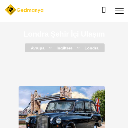
Londra Şehir İçi Ulaşım
Avrupa
İngiltere
Londra