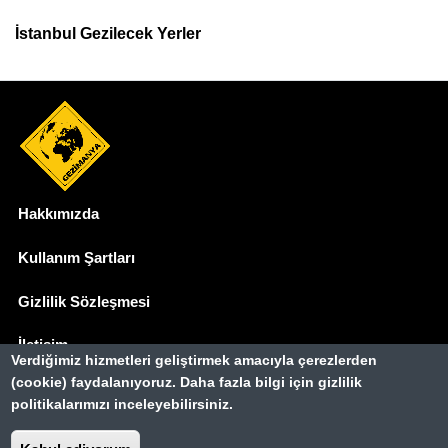
İstanbul Gezilecek Yerler
Hakkımızda
Dipnot
Kullanım Şartları
Gizlilik Sözleşmesi
İletişim
Verdiğimiz hizmetleri geliştirmek amacıyla çerezlerden
(cookie) faydalanıyoruz. Daha fazla bilgi için gizlilik
Basında Biz
politikalarımızı inceleyebilirsiniz.
Gezimanya Turizm, TÜRSAB'a kayıtlı bir
seyahat acentasıdır.