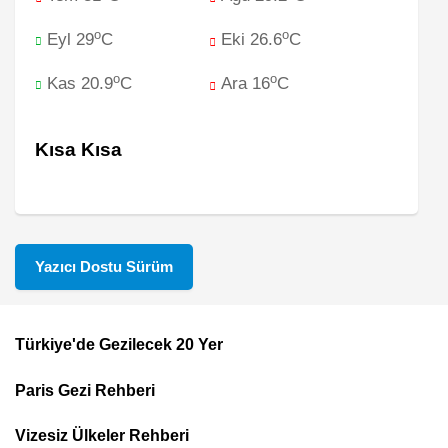
o
o
Eyl 29
C
Eki 26.6
C
o
o
Kas 20.9
C
Ara 16
C
Kısa Kısa
Yazıcı Dostu Sürüm
Türkiye'de Gezilecek 20 Yer
Footer
Paris Gezi Rehberi
Top
Menu
Vizesiz Ülkeler Rehberi