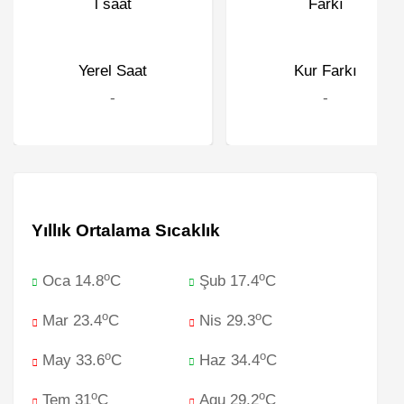
Yerel Saat
Kur Farkı
-
-
Yıllık Ortalama Sıcaklık
o
o
Oca 14.8
C
Şub 17.4
C
o
o
Mar 23.4
C
Nis 29.3
C
o
o
May 33.6
C
Haz 34.4
C
o
o
Tem 31
C
Agu 29.2
C