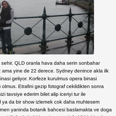
r sehir. QLD oranla hava daha serin sonbahar
z ama yine de 22 derece. Sydney denince akla ilk
inasi geliyor. Korfeze kurulmus opera binasi
olmus. Etrafini gezip fotograf cekildikten sonra
zi tavsiye ederim bilet alip iceriyi tur ile
 ya da bir show izlemek cok daha muhtesem
hemen yaninda botanik bahcesi baslamakta ve doga