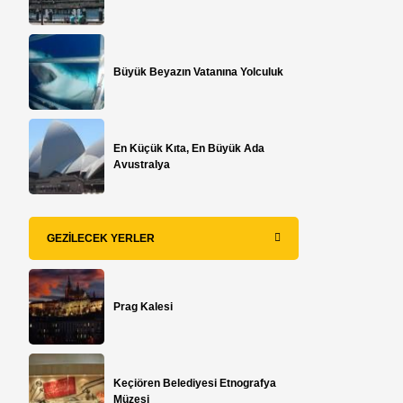
Büyük Beyazın Vatanına Yolculuk
En Küçük Kıta, En Büyük Ada
Avustralya
GEZILECEK YERLER
Prag Kalesi
Keçiören Belediyesi Etnografya
Müzesi