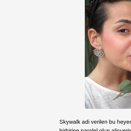
Skywalk adi verilen bu heye
birbirine paralel olup alisver