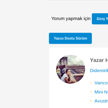
Yorum yapmak için
Giriş 
Yazıcı Dostu Sürüm
Yazar 
Didemiri
Vancou
Mini N
Avustr