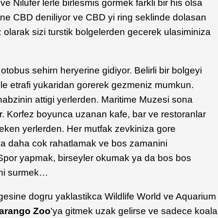
ve Nilufer lerle birlesmis gormek farkli bir his olsa
ne CBD deniliyor ve CBD yi ring seklinde dolasan
 olarak sizi turstik bolgelerden gecerek ulasiminiza
otobus sehirn heryerine gidiyor. Belirli bir bolgeyi
ile etrafi yukaridan gorerek gezmeniz mumkun.
nabzinin attigi yerlerden. Maritime Muzesi sona
or. Korfez boyunca uzanan kafe, bar ve restoranlar
reken yerlerden. Her mutfak zevkiniza gore
ya daha cok rahatlamak ve bos zamanini
. Spor yapmak, birseyler okumak ya da bos bos
ini surmek…
gesine dogru yaklastikca Wildlife World ve Aquarium
arango Zoo
'ya gitmek uzak gelirse ve sadece koala