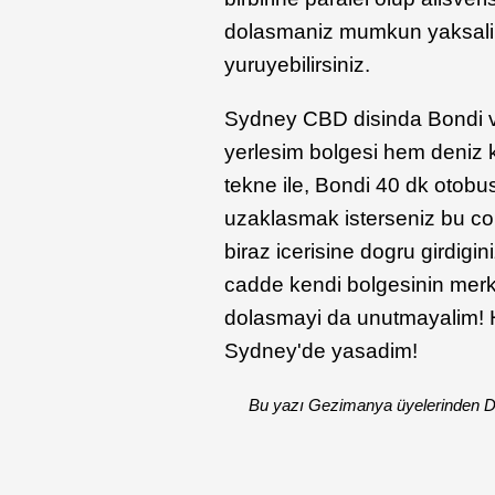
dolasmaniz mumkun yaksalik 
yuruyebilirsiniz.
Sydney CBD disinda Bondi ve
yerlesim bolgesi hem deniz ke
tekne ile, Bondi 40 dk otobus
uzaklasmak isterseniz bu cok
biraz icerisine dogru girdigi
cadde kendi bolgesinin merk
dolasmayi da unutmayalim! H
Sydney'de yasadim!
Bu yazı Gezimanya üyelerinden Did