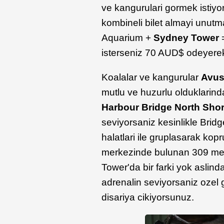
ve kangurulari gormek istiy
kombineli bilet almayi unutm
Aquarium +
Sydney Tower
isterseniz 70 AUD$ odeyerek t
Koalalar ve kangurular
Avus
mutlu ve huzurlu olduklarinda
Harbour Bridge North Sho
seviyorsaniz kesinlikle Bridg
halatlari ile gruplasarak ko
merkezinde bulunan 309 metre
Tower'da bir farki yok aslin
adrenalin seviyorsaniz ozel gi
disariya cikiyorsunuz.