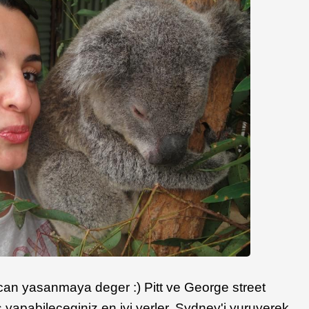
can yasanmaya deger :) Pitt ve George street
is yapabileceginiz en iyi yerler. Sydney'i yuruyerek