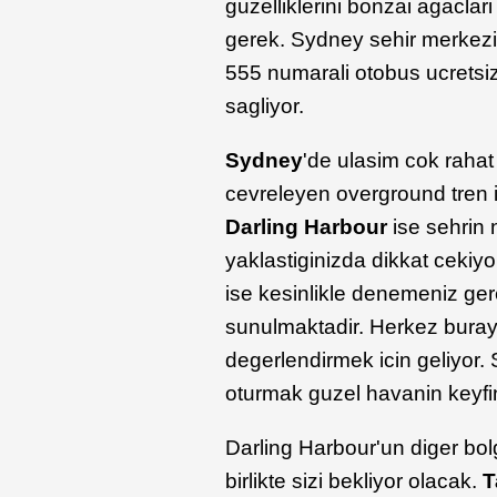
guzelliklerini bonzai agaclari 
gerek. Sydney sehir merkezi
555 numarali otobus ucretsiz
sagliyor.
Sydney
'de ulasim cok rahat 
cevreleyen overground tren 
Darling Harbour
ise sehrin 
yaklastiginizda dikkat cekiy
ise kesinlikle denemeniz ge
sunulmaktadir. Herkez bura
degerlendirmek icin geliyor
oturmak guzel havanin keyf
Darling Harbour'un diger bol
birlikte sizi bekliyor olacak.
T