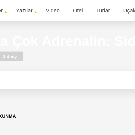
er
Yazılar
Video
Otel
Turlar
Uça
gation
 Çok Adrenalin: Si
Sidney
OKUNMA