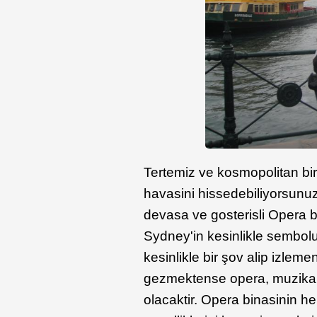
Tertemiz ve kosmopolitan bi
havasini hissedebiliyorsunu
devasa ve gosterisli Opera b
Sydney'in kesinlikle sembolu 
kesinlikle bir şov alip izlemeni
gezmektense opera, muzikal
olacaktir. Opera binasinin 