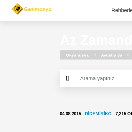
Rehberl
Main
navi
Az Zamanda
Okyanusya
Avustralya
04.08.2015
-
DIDEMIRIKO
-
7,215 