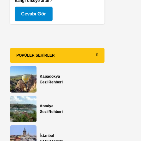
hangi ülkeye aittir?
Cevabı Gör
POPÜLER ŞEHIRLER
n
Kapadokya
Gezi Rehberi
Antalya
Gezi Rehberi
İstanbul