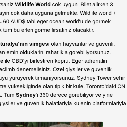
orsaniz
Wildlife World
cok uygun. Bilet alirken 3
ayin cok daha uyguna gelmekte. Wildlife world +
= 60 AUD$ tabi eger ocean world'u de gormek
um bu erleri gorme firsatiniz olacaktir.
turalya'nin simgesi
olan hayvanlar ve guvenli,
n emin olduklarini rahatlikla gorebiliyorsunuz.
re
ile CBD'yi birlestiren kopru. Eger adrenalin
eclimb denemelisiniz. Ozel giysiler ve guvenlik
pruyu yuruyerek tirmaniyorsunuz. Sydney Tower sehir
 yuksekliginde olan tipik bir kule. Toronto'daki CN
da. Tum
Sydney
'i 360 derece gorebiliyor ve yine
ysiler ve guvenlik halatlariyla kulenin platformlariyla