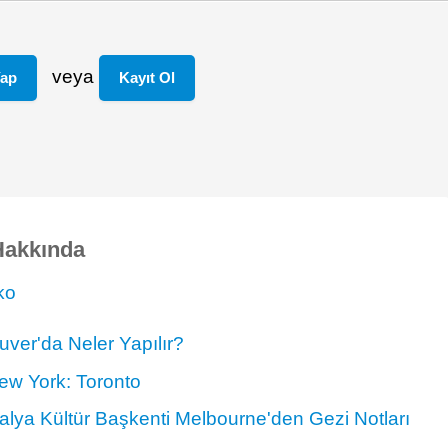
veya
Yap
Kayıt Ol
Hakkında
ko
ver'da Neler Yapılır?
ew York: Toronto
alya Kültür Başkenti Melbourne'den Gezi Notları