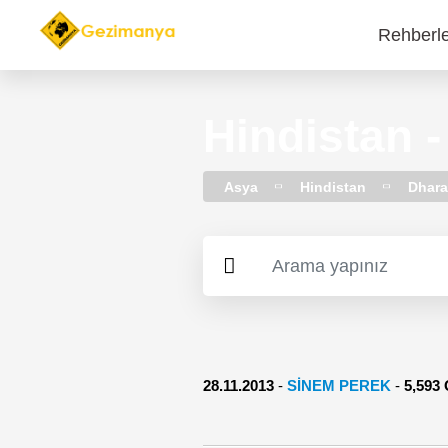
Rehberl
Main
navi
Hindistan 
Asya
Hindistan
Dhar
28.11.2013
-
SİNEM PEREK
-
5,59