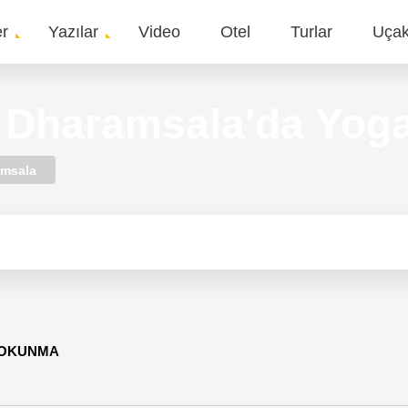
er
Yazılar
Video
Otel
Turlar
Uça
gation
- Dharamsala'da Yog
amsala
3 OKUNMA