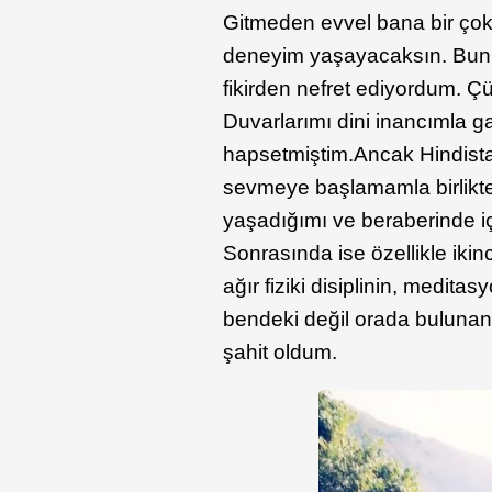
Gitmeden evvel bana bir çok i
deneyim yaşayacaksın. Bunu
fikirden nefret ediyordum. Ç
Duvarlarımı dini inancımla g
hapsetmiştim.Ancak Hindista
sevmeye başlamamla birlikte 
yaşadığımı ve beraberinde 
Sonrasında ise özellikle ik
ağır fiziki disiplinin, medi
bendeki değil orada bulunan 
şahit oldum.