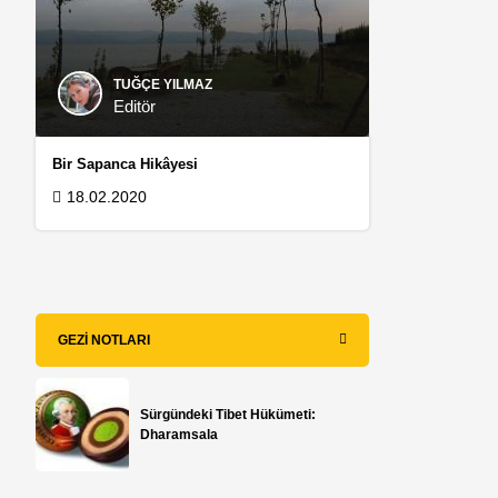
TUĞÇE YILMAZ
Editör
Bir Sapanca Hikâyesi
18.02.2020
GEZI NOTLARI
Sürgündeki Tibet Hükümeti:
Dharamsala