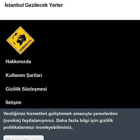
İstanbul Gezilecek Yerler
Hakkımızda
Dipnot
Kullanım Şartları
Gizlilik Sözleşmesi
İletişim
Verdiğimiz hizmetleri geliştirmek amacıyla çerezlerden
Basında Biz
(cookie) faydalanıyoruz. Daha fazla bilgi için gizlilik
politikalarımızı inceleyebilirsiniz.
Gezimanya Turizm, TÜRSAB'a kayıtlı bir
seyahat acentasıdır.