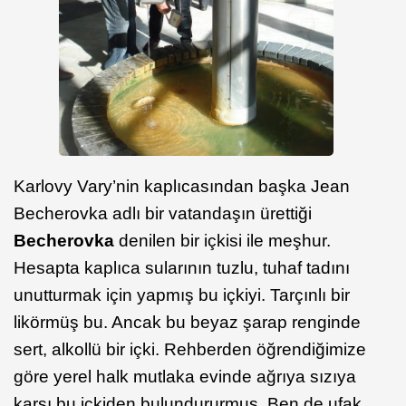
Karlovy Vary’nin kaplıcasından başka Jean
Becherovka adlı bir vatandaşın ürettiği
Becherovka
denilen bir içkisi ile meşhur.
Hesapta kaplıca sularının tuzlu, tuhaf tadını
unutturmak için yapmış bu içkiyi. Tarçınlı bir
likörmüş bu. Ancak bu beyaz şarap renginde
sert, alkollü bir içki. Rehberden öğrendiğimize
göre yerel halk mutlaka evinde ağrıya sızıya
karşı bu içkiden bulundururmuş. Ben de ufak