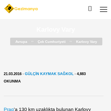
Karlovy Vary
Avrupa
Çek Cumhuriyeti
Karlovy Vary
21.03.2016
-
GÜLÇIN KAYMAK SAĞKOL
-
4,883
OKUNMA
Prag
'a 130 km uzaklıkta bulunan Karlovy