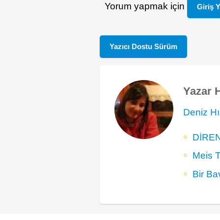
Yorum yapmak için
Giriş 
Yazıcı Dostu Sürüm
Yazar 
Deniz Hı
DİRE
Meis T
Bir Ba