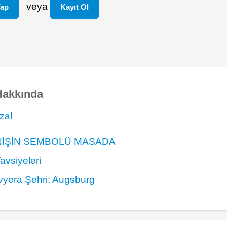
veya
Yap
Kayıt Ol
Hakkında
zal
NİŞİN SEMBOLÜ MASADA
avsiyeleri
vyera Şehri: Augsburg