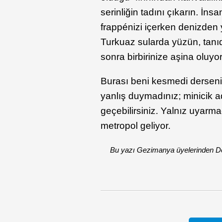
serinliğin tadını çıkarın. İns
frappénizi içerken denizden 
Turkuaz sularda yüzün, tanıd
sonra birbirinize aşina oluy
Burası beni kesmedi derseniz
yanlış duymadınız; minicik a
geçebilirsiniz. Yalnız uyarm
metropol geliyor.
Bu yazı Gezimanya üyelerinden Deni