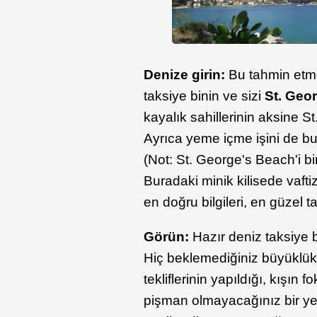
Denize girin:
Bu tahmin etme
taksiye binin ve sizi
St. Geo
kayalık sahillerinin aksine S
Ayrıca yeme içme işini de bur
(Not: St. George's Beach'i bir
Buradaki minik kilisede vafti
en doğru bilgileri, en güzel ta
Görün:
Hazır deniz taksiye 
Hiç beklemediğiniz büyüklükt
tekliflerinin yapıldığı, kışın f
pişman olmayacağınız bir ye