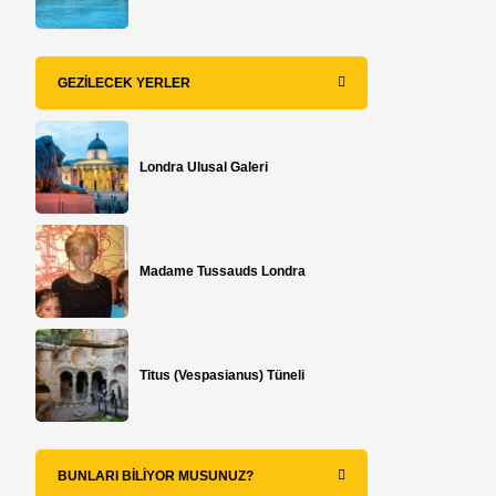
GEZILECEK YERLER
Londra Ulusal Galeri
Madame Tussauds Londra
Titus (Vespasianus) Tüneli
BUNLARI BILIYOR MUSUNUZ?