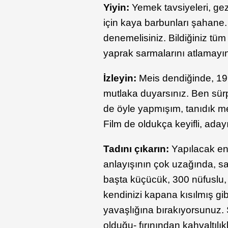
Yiyin:
Yemek tavsiyeleri, ge
için kaya barbunları şahane.
denemelisiniz. Bildiğiniz tüm k
yaprak sarmalarını atlamayı
İzleyin:
Meis dendiğinde, 199
mutlaka duyarsınız. Ben sürpr
de öyle yapmışım, tanıdık me
Film de oldukça keyifli, adayı
Tadını çıkarın:
Yapılacak en
anlayışının çok uzağında, sa
başta küçücük, 300 nüfuslu,
kendinizi kapana kısılmış gi
yavaşlığına bırakıyorsunuz. S
olduğu- fırınından kahvaltılı