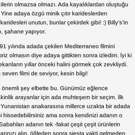
zilerin olmazsa olmazı. Ada kayalıklardan oluştuğu
 Yine adaya özgü minik çıtır karideslerden
aridesleri unutun, bunlar çekirdek gibi! :) Billy's'in
n, şahane yapıyor.
1 yılında adada çekilen Mediterraneo filmini
iz olmasın diye adaya gittikten sonra izledim. İyi ki
kanların yıllar önceki halini görmek çok zevkliydi.
 seven filmi de seviyor, kesin bilgi!
 önemli şey elbette bu. Günümüz eğlence
kinlik arayanlar için ada muhteşem bir seçim. İlk
 Yunanistan anakarasına millerce uzakta bir adada
bi hissedebilirsiniz ama sonra kendinizi adanın o
abahları adanın tek -fakat çeşit çeşit ürünlerin
klarınızı alın, öğleden sonra siesta vakti gelmeden