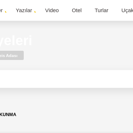
er
Yazılar
Video
Otel
Turlar
Uça
gation
eleri
is Adası
 OKUNMA