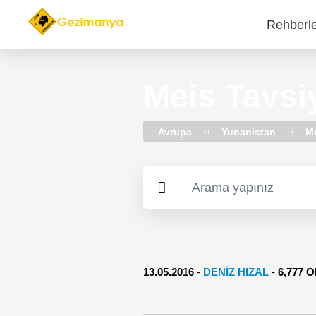
Rehberl
Main
navi
Meis Tavsiy
Avrupa
Yunanistan
Me
13.05.2016
-
DENIZ HIZAL
-
6,777