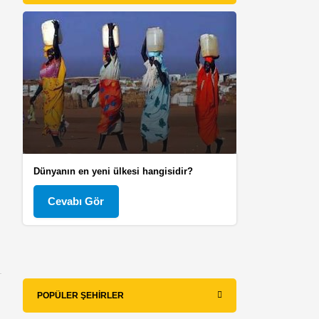
Dünyanın en yeni ülkesi hangisidir?
Cevabı Gör
POPÜLER ŞEHIRLER