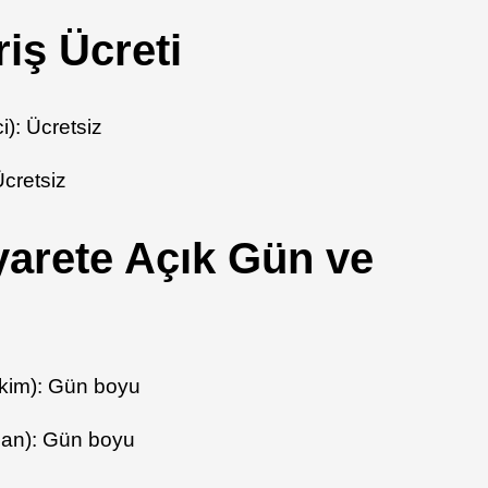
iriş Ücreti
ci): Ücretsiz
 Ücretsiz
iyarete Açık Gün ve
kim): Gün boyu
san): Gün boyu