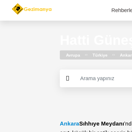
Rehberl
Main
navi
Hatti Güne
Avrupa
Türkiye
Ankar
Ankara
Sıhhıye Meydanı
’n