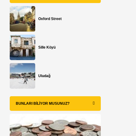
Oxford Street
Sille Köyü
Uludağ
BUNLARI BILIYOR MUSUNUZ?