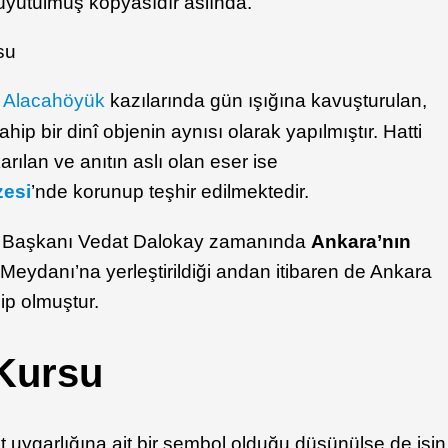
büyütülmüş kopyasıdır aslında.
n
Alacahöyük
kazılarında gün ışığına kavuşturulan,
ip bir dinî objenin aynısı olarak yapılmıştır. Hatti
arılan ve anıtın aslı olan eser ise
zesi
’nde korunup teşhir edilmektedir.
ye Başkanı Vedat Dalokay zamanında
Ankara’nın
 Meydanı’na yerleştirildiği andan itibaren de Ankara
hip olmuştur.
 Kursu
t uygarlığına ait bir sembol olduğu düşünülse de işin