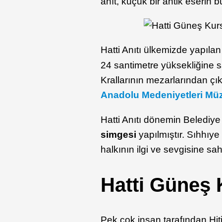
anıt, küçük bir antik eserin 
Hatti Anıtı ülkemizde yapıla
24 santimetre yüksekliğine sah
Krallarının mezarlarından çık
Anadolu Medeniyetleri Mü
Hatti Anıtı dönemin Beledi
simgesi
yapılmıştır. Sıhhıye
halkının ilgi ve sevgisine sa
Hatti Güneş
Pek çok insan tarafından Hiti