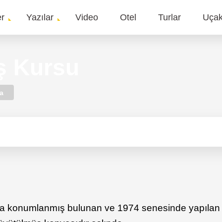
er
Yazılar
Video
Otel
Turlar
Uça
gation
ş Kursu
a
da konumlanmış bulunan ve 1974 senesinde yapılan