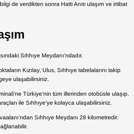
ilgi de verdikten sonra Hatti Anıtı ulaşım ve irtibat
laşım
arasındaki Sıhhıye Meydanı’ndadır.
taların Kızılay, Ulus, Sıhhıye tabelalarını takip
eye ulaşabilirsiniz.
nali’ne Türkiye’nin tüm illerinden otobüsle ulaşıp,
açları ile Sıhhıye’ye kolayca ulaşabilirsiniz.
alanı’ndan Sıhhıye Meydanı 28 kilometredir.
ağlanabilir.