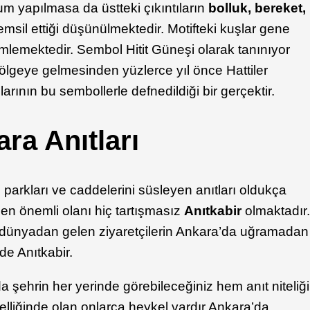
rum yapılmasa da üstteki çıkıntıların
bolluk, bereket,
temsil ettiği düşünülmektedir. Motifteki kuşlar gene
lemektedir. Sembol Hitit Güneşi olarak tanınıyor
n bölgeye gelmesinden yüzlerce yıl önce Hattiler
llarının bu sembollerle defnedildiği bir gerçektir.
ra Anıtları
 parkları ve caddelerini süsleyen anıtları oldukça
e en önemli olanı hiç tartışmasız
Anıtkabir
olmaktadır
dünyadan gelen ziyaretçilerin Ankara’da uğramadan
de Anıtkabir.
da şehrin her yerinde görebileceğiniz hem anıt niteliği
lliğinde olan onlarca heykel vardır Ankara’da.