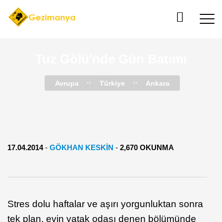
Tuz Gölü'nde Gün Batımı
Avrupa
Türkiye
Ankara
17.04.2014
-
GÖKHAN KESKİN
-
2,670 OKUNMA
Stres dolu haftalar ve aşırı yorgunluktan sonra
tek plan, evin yatak odası denen bölümünde