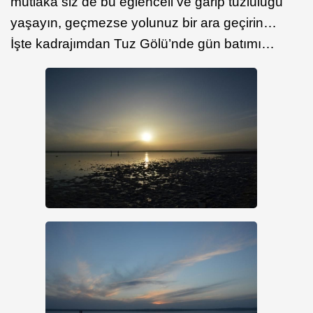
mutlaka siz de bu eğlenceli ve garip tuzluluğu
yaşayın, geçmezse yolunuz bir ara geçirin…
İşte kadrajımdan Tuz Gölü’nde gün batımı…