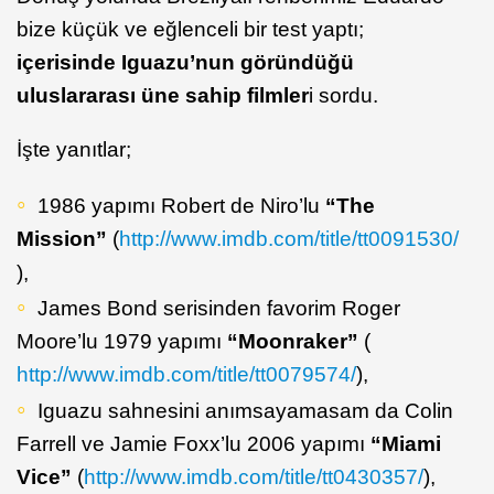
bize küçük ve eğlenceli bir test yaptı;
içerisinde Iguazu’nun göründüğü
uluslararası üne sahip filmler
i sordu.
İşte yanıtlar;
1986 yapımı Robert de Niro’lu
“The
Mission”
(
http://www.imdb.com/title/tt0091530/
),
James Bond serisinden favorim Roger
Moore’lu 1979 yapımı
“Moonraker”
(
http://www.imdb.com/title/tt0079574/
),
Iguazu sahnesini anımsayamasam da Colin
Farrell ve Jamie Foxx’lu 2006 yapımı
“Miami
Vice”
(
http://www.imdb.com/title/tt0430357/
),