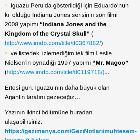
Iguazu Peru’da gösterildiği için Eduardo’nun
kıl olduğu Indiana Jones serisinin son filmi
2008 yapımı
“Indiana Jones and the
Kingdom of the Crystal Skull”
(
http://www.imdb.com/title/tt0367882/
)
ve listedeki izlemediğim tek film Leslie
Nielsen’in oynadığı 1997 yapımı
“Mr. Magoo”
(
http://www.imdb.com/title/tt0119718/)
...
Ertesi gün, Iguazu’nın daha büyük olan
Arjantin tarafını gezeceğiz…
Yazının ikinci bölümüne buradan
ulaşabilirsiniz:
https://gezimanya.com/GeziNotlari/muhtesem-