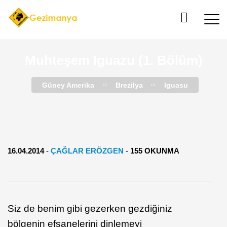
Muhteşem Iguazu (1. Bölüm)
Güney Amerika
Brezilya
Iguasu
16.04.2014
-
ÇAĞLAR ERÖZGEN
-
155 OKUNMA
Siz de benim gibi gezerken gezdiğiniz
bölgenin efsanelerini dinlemeyi