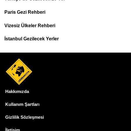
Footer
Paris Gezi Rehberi
Top
Menu
Vizesiz Ülkeler Rehberi
İstanbul Gezilecek Yerler
Hakkımızda
Dipnot
Kullanım Şartları
Gizlilik Sözleşmesi
İletişim