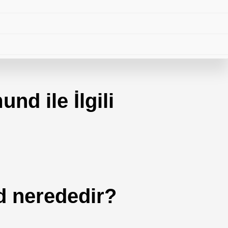
r
d ile İlgili
ilgiler
i
msilciliği
 nerededir?