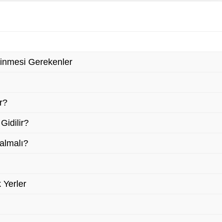
inmesi Gerekenler
r?
idilir?
almalı?
Yerler