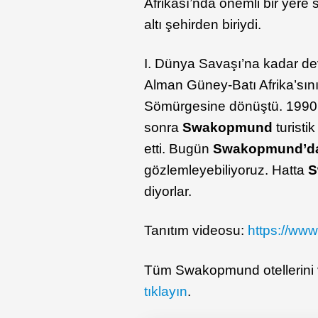
Afrikası’nda önemli bir yere 
altı şehirden biriydi.
I. Dünya Savaşı’na kadar de
Alman Güney-Batı Afrika’sın
Sömürgesine dönüştü. 1990 
sonra
Swakopmund
turisti
etti. Bugün
Swakopmund’d
gözlemleyebiliyoruz. Hatta
S
diyorlar.
Tanıtım videosu:
https://w
Tüm Swakopmund otellerini ve
tıklayın
.