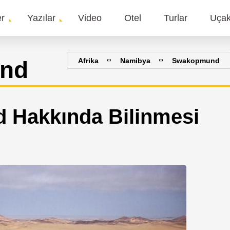
er
Yazılar
Video
Otel
Turlar
Uça
gation
nd
Afrika
Namibya
Swakopmund
Hakkında Bilinmesi