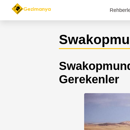
Rehberl
Main
navi
Swakopmu
Swakopmund 
Gerekenler