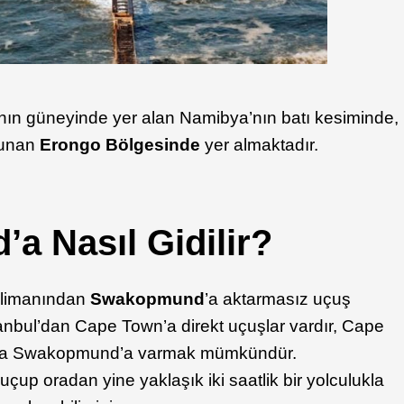
’nın güneyinde yer alan Namibya’nın batı kesiminde,
lunan
Erongo Bölgesinde
yer almaktadır.
 Nasıl Gidilir?
valimanından
Swakopmund
’a aktarmasız uçuş
nbul’dan Cape Town’a direkt uçuşlar vardır, Cape
çuşla Swakopmund’a varmak mümkündür.
up oradan yine yaklaşık iki saatlik bir yolculukla