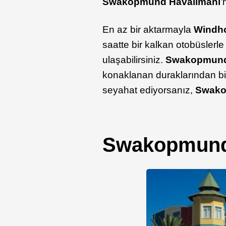
Swakopmund Havalimanı
’
En az bir aktarmayla
Windho
saatte bir kalkan otobüslerle
ulaşabilirsiniz.
Swakopmund
konaklanan duraklarından biri
seyahat ediyorsanız,
Swak
Swakopmund’