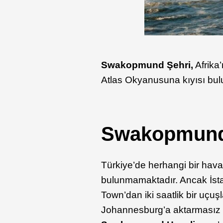
Swakopmund Şehri,
Afrika
Atlas Okyanusuna kıyısı bu
Swakopmund’a
Türkiye’de herhangi bir ha
bulunmamaktadır. Ancak İsta
Town’dan iki saatlik bir u
Johannesburg’a aktarmasız uç