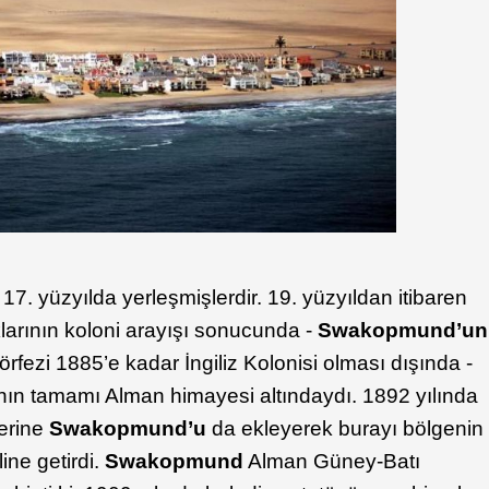
r 17. yüzyılda yerleşmişlerdir. 19. yüzyıldan itibaren
klarının koloni arayışı sonucunda -
Swakopmund’un
rfezi 1885’e kadar İngiliz Kolonisi olması dışında -
nın tamamı Alman himayesi altındaydı. 1892 yılında
erine
Swakopmund’u
da ekleyerek burayı bölgenin
line getirdi.
Swakopmund
Alman Güney-Batı