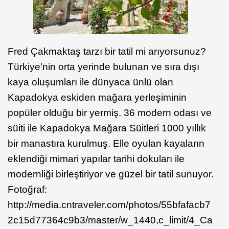
Fred Çakmaktaş tarzı bir tatil mi arıyorsunuz?
Türkiye’nin orta yerinde bulunan ve sıra dışı
kaya oluşumları ile dünyaca ünlü olan
Kapadokya eskiden mağara yerleşiminin
popüler olduğu bir yermiş. 36 modern odası ve
süiti ile Kapadokya Mağara Süitleri 1000 yıllık
bir manastıra kurulmuş. Elle oyulan kayaların
eklendiği mimari yapılar tarihi dokuları ile
modernliği birleştiriyor ve güzel bir tatil sunuyor.
Fotoğraf:
http://media.cntraveler.com/photos/55bfafacb7
2c15d77364c9b3/master/w_1440,c_limit/4_Ca