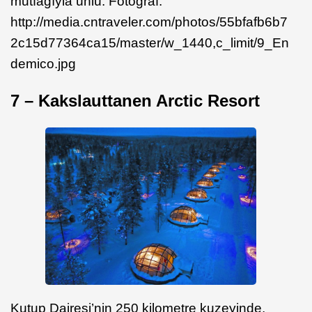
mutfağıyla ünlü. Fotoğraf:
http://media.cntraveler.com/photos/55bfafb6b7
2c15d77364ca15/master/w_1440,c_limit/9_En
demico.jpg
7 – Kakslauttanen Arctic Resort
Kutup Dairesi’nin 250 kilometre kuzeyinde,