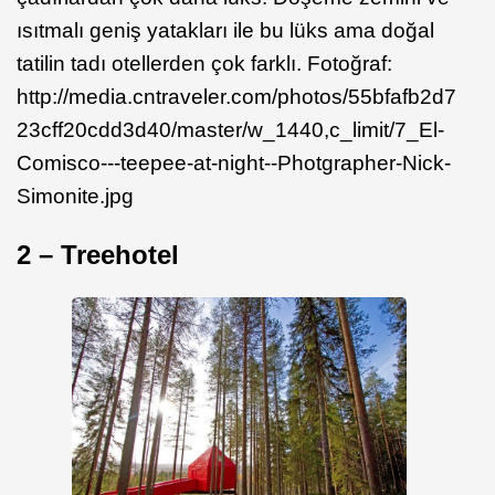
ısıtmalı geniş yatakları ile bu lüks ama doğal
tatilin tadı otellerden çok farklı. Fotoğraf:
http://media.cntraveler.com/photos/55bfafb2d7
23cff20cdd3d40/master/w_1440,c_limit/7_El-
Comisco---teepee-at-night--Photgrapher-Nick-
Simonite.jpg
2 – Treehotel