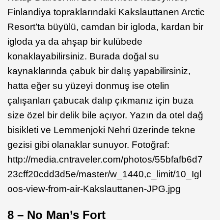
Finlandiya topraklarındaki Kakslauttanen Arctic
Resort’ta büyülü, camdan bir igloda, kardan bir
igloda ya da ahşap bir kulübede
konaklayabilirsiniz. Burada doğal su
kaynaklarında çabuk bir dalış yapabilirsiniz,
hatta eğer su yüzeyi donmuş ise otelin
çalışanları çabucak dalıp çıkmanız için buza
size özel bir delik bile açıyor. Yazın da otel dağ
bisikleti ve Lemmenjoki Nehri üzerinde tekne
gezisi gibi olanaklar sunuyor. Fotoğraf:
http://media.cntraveler.com/photos/55bfafb6d7
23cff20cdd3d5e/master/w_1440,c_limit/10_Igl
oos-view-from-air-Kakslauttanen-JPG.jpg
8 – No Man’s Fort