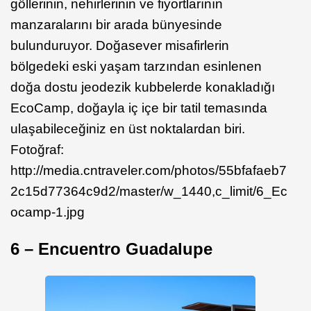
göllerinin, nehirlerinin ve fiyortlarının
manzaralarını bir arada bünyesinde
bulunduruyor. Doğasever misafirlerin
bölgedeki eski yaşam tarzından esinlenen
doğa dostu jeodezik kubbelerde konakladığı
EcoCamp, doğayla iç içe bir tatil temasında
ulaşabileceğiniz en üst noktalardan biri.
Fotoğraf:
http://media.cntraveler.com/photos/55bfafaeb7
2c15d77364c9d2/master/w_1440,c_limit/6_Ec
ocamp-1.jpg
6 – Encuentro Guadalupe