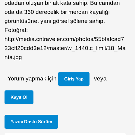
odadan oluşan bir alt kata sahip. Bu camdan
oda da 360 derecelik bir mercan kayalığı
görüntüsüne, yani görsel şölene sahip.
Fotoğraf:
http://media.cntraveler.com/photos/55bfafcad7
23cff20cdd3e12/master/w_1440,c_limit/18_Ma
nta.jpg
Yorum yapmak için
veya
Giriş Yap
Kayıt Ol
Yazıcı Dostu Sürüm