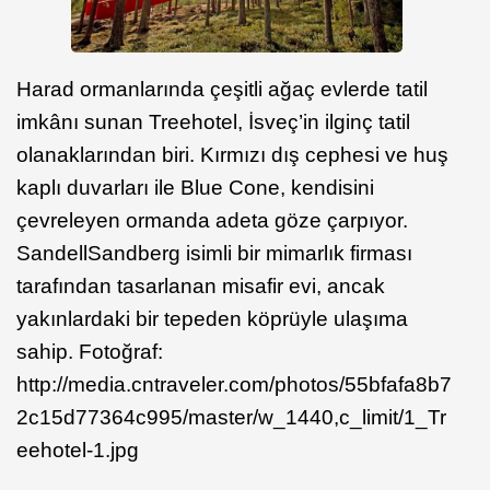
Harad ormanlarında çeşitli ağaç evlerde tatil
imkânı sunan Treehotel, İsveç’in ilginç tatil
olanaklarından biri. Kırmızı dış cephesi ve huş
kaplı duvarları ile Blue Cone, kendisini
çevreleyen ormanda adeta göze çarpıyor.
SandellSandberg isimli bir mimarlık firması
tarafından tasarlanan misafir evi, ancak
yakınlardaki bir tepeden köprüyle ulaşıma
sahip. Fotoğraf:
http://media.cntraveler.com/photos/55bfafa8b7
2c15d77364c995/master/w_1440,c_limit/1_Tr
eehotel-1.jpg