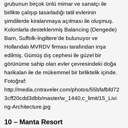
grubunun birçok ünlü mimar ve sanatçı ile
birlikte çalışıp tasarladığı tatil evlerinin
şimdilerde kiralanmaya açılması ile oluşmuş.
Kolonlarla desteklenmiş Balancing (Dengede)
Barn, Suffolk-İngiltere’de bulunuyor ve
Hollandalı MVRDV firması tarafından inşa
edilmiş. Gümüş dış cephesi ile güzel bir
görünüme sahip olan evler çevresindeki doğa
harikaları ile de mükemmel bir birliktelik içinde.
Fotoğraf:
http://media.cntraveler.com/photos/55bfafbfd72
3cff20cdd3dbb/master/w_1440,c_limit/15_Livi
ng-Architecture.jpg
10 – Manta Resort