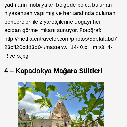
çadırların mobilyaları bölgede bolca bulunan
hiyasentten yapılmış ve her tarafında bulunan
pencereleri ile ziyaretçilerine doğayı her
açıdan görme imkanı sunuyor. Fotoğraf:
http://media.cntraveler.com/photos/55bfafabd7
23cff20cdd3d04/master/w_1440,c_limit/3_4-
Rivers.jpg
4 – Kapadokya Mağara Süitleri