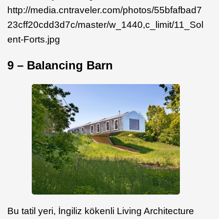
http://media.cntraveler.com/photos/55bfafbad7
23cff20cdd3d7c/master/w_1440,c_limit/11_Sol
ent-Forts.jpg
9 – Balancing Barn
Bu tatil yeri, İngiliz kökenli Living Architecture