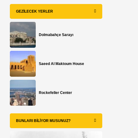
GEZILECEK YERLER
Dolmabahçe Sarayı
Saeed Al Maktoum House
Rockefeller Center
BUNLARI BILIYOR MUSUNUZ?