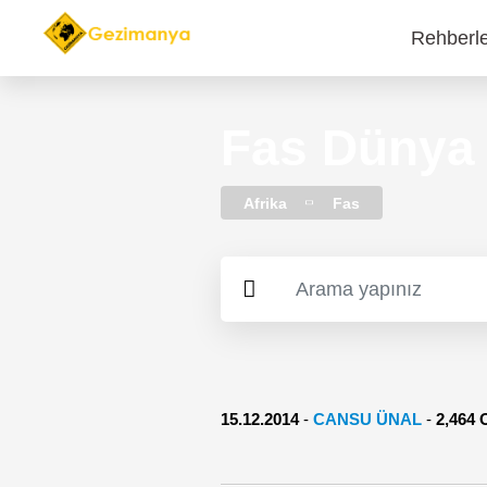
Rehberl
Main
navi
Fas Dünya 
Afrika
Fas
15.12.2014
-
CANSU ÜNAL
-
2,464