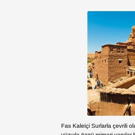
Fas Kaleiçi Surlarla çevrili 
yüzyıla özgü mimari yapılar