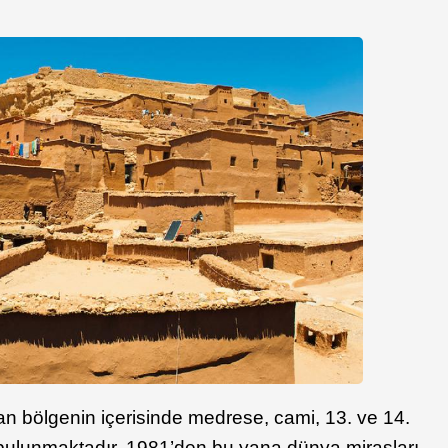
olan bölgenin içerisinde medrese, cami, 13. ve 14.
 bulunmaktadır. 1981’den bu yana dünya mirasları