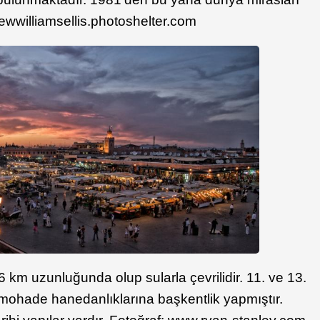
hewwilliamsellis.photoshelter.com
 km uzunluğunda olup sularla çevrilidir. 11. ve 13.
lmohade hanedanlıklarına başkentlik yapmıştır.