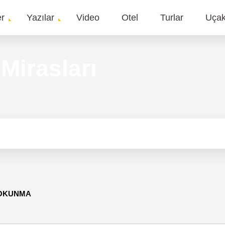
er
Yazılar
Video
Otel
Turlar
Uça
gation
Mirasları
 OKUNMA