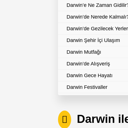
Darwin’e Ne Zaman Gidilir
Darwin’de Nerede Kalmalı
Darwin’de Gezilecek Yerle
Darwin Şehir İçi Ulaşım
Darwin Mutfağı
Darwin’de Alışveriş
Darwin Gece Hayatı
Darwin Festivaller
Darwin Resmi Tatiller
Darwin İçin Faydalı Bilgiler
Darwin ile
Darwin Vize İşlemleri