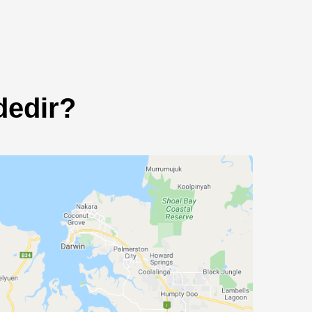
likleri
dedir?