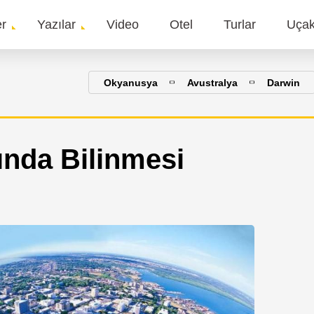
er
Yazılar
Video
Otel
Turlar
Uça
gation
Okyanusya
Avustralya
Darwin
nda Bilinmesi