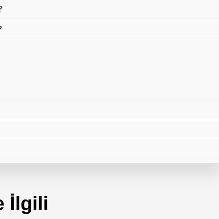
?
?
r
 İlgili