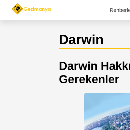
Rehberl
Main
navi
Darwin
Darwin Hakkı
Gerekenler