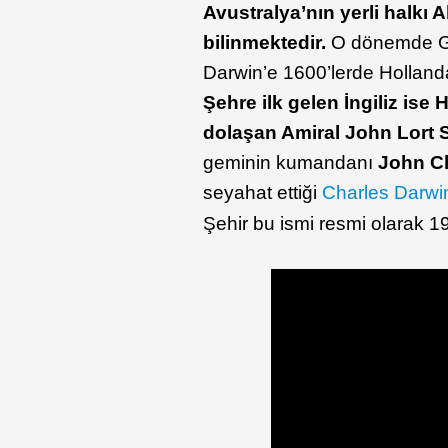
Avustralya’nın yerli halkı 
bilinmektedir.
O dönemde Gün
Darwin’e 1600’lerde Hollandalı
Şehre ilk gelen İngiliz is
dolaşan Amiral John Lort 
geminin kumandanı
John C
seyahat ettiği
Charles Darwi
Şehir bu ismi resmi olarak 19