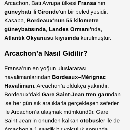
Arcachon, Batı Avrupa ülkesi
Fransa
’nın
güneybatı
ili
Gironde
’un bir belediyesidir.
Kasaba,
Bordeaux’nun 55 kilometre
güneybatısında
,
Landes Ormanı’
nda,
Atlantik Okyanusu kıyısında
kurulmuştur.
Arcachon’a Nasıl Gidilir?
Fransa’nın en yoğun uluslararası
havalimanlarından
Bordeaux–Mérignac
Havalimanı
, Arcachon’a oldukça yakındır.
Bordeaux’daki
Gare Saint-Jean tren garı
ndan
ise her gün sık aralıklarla gerçekleşen seferler
ile Arcachon’a ulaşmak mümkündür. Gare
Saint-Jean'in önünden kalkan
otobüs
ler ile de
Arcachon’a 1 saatlik bir yolculuk sonunda