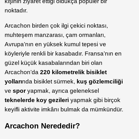
kişinin ziyaret ettiği oldukça popüler bir
noktadır.
Arcachon birden çok ilgi çekici noktası,
muhteşem manzarası, çam ormanları,
Avrupa’nın en yüksek kumul tepesi ve
köyleriyle renkli bir kasabadır. Fransa’nın en
güzel küçük kasabalarından biri olan
Arcachon’da
220 kilometrelik bisiklet
yolları
nda bisiklet sürmek,
kuş gözlemciliği
ve
spor
yapmak, ayrıca geleneksel
teknelerde koy gezileri
yapmak gibi birçok
keyifli aktivite imkânı bulmak da mümkündür.
Arcachon Nerededir?