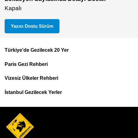
Kapalı
Yazıcı Dostu Sürüm
Türkiye'de Gezilecek 20 Yer
Footer
Paris Gezi Rehberi
Top
Menu
Vizesiz Ülkeler Rehberi
İstanbul Gezilecek Yerler