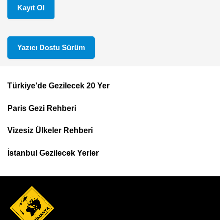
Kayıt Ol
Yazıcı Dostu Sürüm
Türkiye'de Gezilecek 20 Yer
Footer
Paris Gezi Rehberi
Top
Menu
Vizesiz Ülkeler Rehberi
İstanbul Gezilecek Yerler