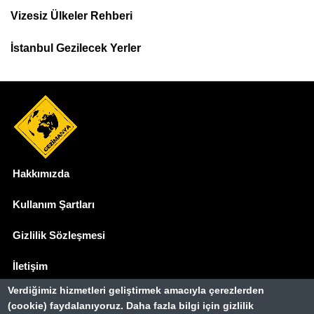
Menu
Vizesiz Ülkeler Rehberi
İstanbul Gezilecek Yerler
Hakkımızda
Dipnot
Kullanım Şartları
Gizlilik Sözleşmesi
İletişim
Verdiğimiz hizmetleri geliştirmek amacıyla çerezlerden
Basında Biz
(cookie) faydalanıyoruz. Daha fazla bilgi için gizlilik