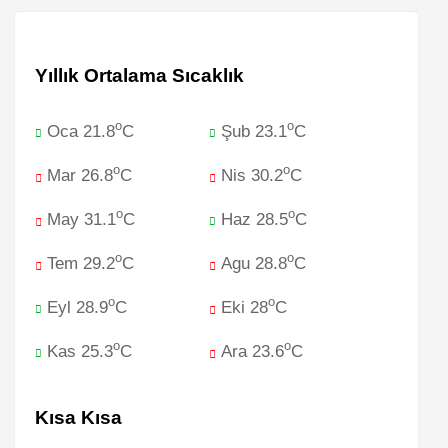
Yıllık Ortalama Sıcaklık
o
o
Oca 21.8
C
Şub 23.1
C
o
o
Mar 26.8
C
Nis 30.2
C
o
o
May 31.1
C
Haz 28.5
C
o
o
Tem 29.2
C
Agu 28.8
C
o
o
Eyl 28.9
C
Eki 28
C
o
o
Kas 25.3
C
Ara 23.6
C
Kısa Kısa