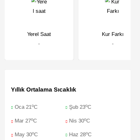
Yerel Saat
Kur Farkı
-
-
Yıllık Ortalama Sıcaklık
o
o
Oca 21
C
Şub 23
C
o
o
Mar 27
C
Nis 30
C
o
o
May 30
C
Haz 28
C