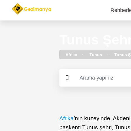
Rehberl
Main
navi
Tunus Şehri
Afrika
Tunus
Tunus Ş
Afrika
’nın kuzeyinde, Akdeni
başkenti Tunus şehri, Tunus