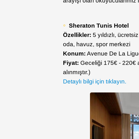
arayışı olan okuyucularımız i
Sheraton Tunis Hotel
Özellikler:
5 yıldızlı, ücrets
oda, havuz, spor merkezi
Konum:
Avenue De La Ligu
Fiyat:
Geceliği 175€ - 220€ a
alınmıştır.)
Detaylı bilgi için tıklayın.