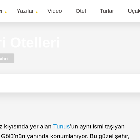
er
Yazılar
Video
Otel
Turlar
Uça
gation
 Otelleri
ehri
z kıyısında yer alan
Tunus
’un aynı ismi taşıyan
 Gölü’nün yanında konumlanıyor. Bu güzel şehir,