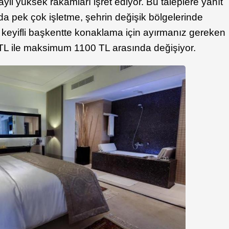
 hayli yüksek rakamları işret ediyor. Bu taleplere yanıt
rda pek çok işletme, şehrin değişik bölgelerinde
 keyifli başkentte konaklama için ayırmanız gereken
TL ile maksimum 1100 TL arasında değişiyor.