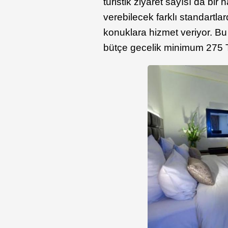
turistik ziyaret sayısı da bir
verebilecek farklı standartla
konuklara hizmet veriyor. Bu
bütçe gecelik minimum 275 