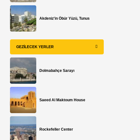
m
Akdeniz'in Öbür Yüzü, Tunus
GEZILECEK YERLER
Dolmabahçe Sarayı
Saeed Al Maktoum House
Rockefeller Center