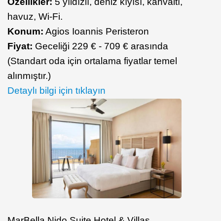
Özellikler:
5 yıldızlı, deniz kıyısı, kahvaltı,
havuz, Wi-Fi.
Konum:
Agios Ioannis Peristeron
Fiyat:
Geceliği 229 € - 709 € arasında
(Standart oda için ortalama fiyatlar temel
alınmıştır.)
Detaylı bilgi için tıklayın
MarBella Nido Suite Hotel & Villas