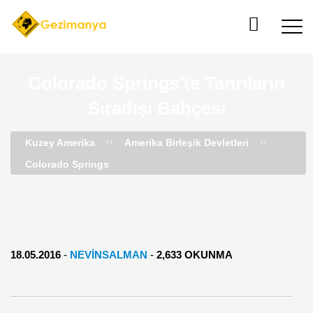
Colorado Springs'te Tanrıların
Sıradışı Bahçesi
Kuzey Amerika
Amerika Birleşik Devletleri
Colorado Springs
18.05.2016
-
NEVINSALMAN
-
2,633 OKUNMA