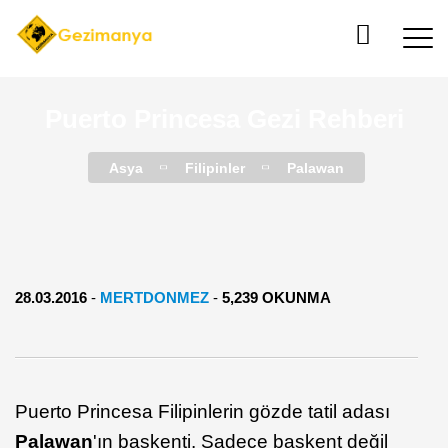
Puerto Princesa Gezi Rehberi
Asya
Filipinler
Palawan
28.03.2016
-
MERTDONMEZ
-
5,239 OKUNMA
Puerto Princesa Filipinlerin gözde tatil adası
Palawan
'ın başkenti. Sadece başkent değil