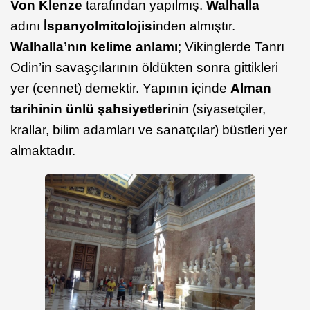
Von Klenze
tarafından yapılmış.
Walhalla
adını
İspanyol
mitolojisi
nden almıştır.
Walhalla’nın kelime anlamı
; Vikinglerde Tanrı
Odin’in savaşçılarının öldükten sonra gittikleri
yer (cennet) demektir. Yapının içinde
Alman
tarihinin ünlü şahsiyetleri
nin (siyasetçiler,
krallar, bilim adamları ve sanatçılar) büstleri yer
almaktadır.