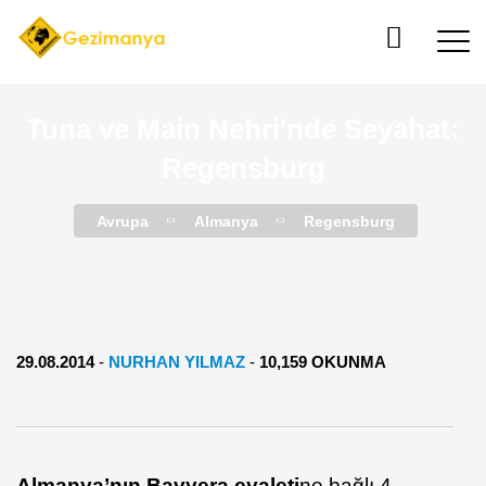
Tuna ve Main Nehri'nde Seyahat:
Regensburg
Avrupa
Almanya
Regensburg
29.08.2014
-
NURHAN YILMAZ
-
10,159 OKUNMA
Almanya’nın Bavyera eyaleti
ne bağlı 4.