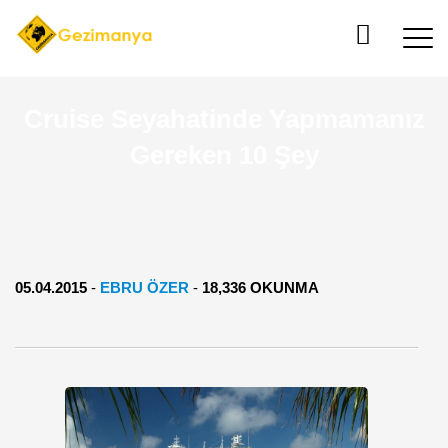
Cruise Seyahatinde Yapmamanız
Gereken 10 Şey
05.04.2015
-
EBRU ÖZER
-
18,336 OKUNMA