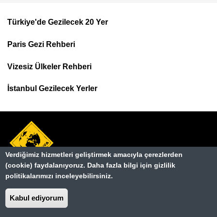
Türkiye'de Gezilecek 20 Yer
Footer
Paris Gezi Rehberi
Top
Menu
Vizesiz Ülkeler Rehberi
İstanbul Gezilecek Yerler
Verdiğimiz hizmetleri geliştirmek amacıyla çerezlerden
(cookie) faydalanıyoruz. Daha fazla bilgi için gizlilik
Hakkımızda
politikalarımızı inceleyebilirsiniz.
Dipnot
Kullanım Şartları
Kabul ediyorum