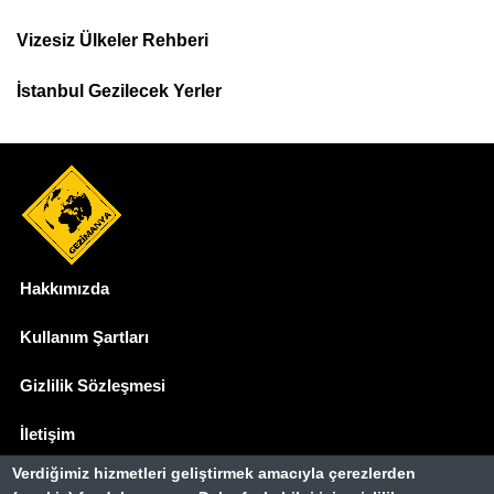
Menu
Vizesiz Ülkeler Rehberi
İstanbul Gezilecek Yerler
Hakkımızda
Dipnot
Kullanım Şartları
Gizlilik Sözleşmesi
İletişim
Verdiğimiz hizmetleri geliştirmek amacıyla çerezlerden
Basında Biz