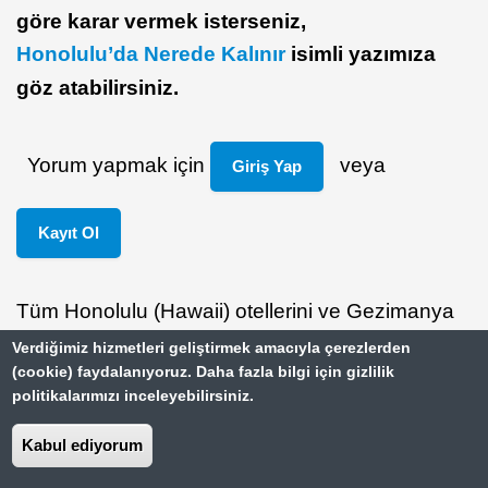
göre karar vermek isterseniz,
Honolulu’da Nerede Kalınır
isimli yazımıza
göz atabilirsiniz.
Yorum yapmak için
veya
Giriş Yap
Kayıt Ol
Tüm Honolulu (Hawaii) otellerini ve Gezimanya
ziyaretçileri için fırsatları görmek için
tıklayın
.
Verdiğimiz hizmetleri geliştirmek amacıyla çerezlerden
(cookie) faydalanıyoruz. Daha fazla bilgi için gizlilik
politikalarımızı inceleyebilirsiniz.
Yazıcı Dostu Sürüm
Kabul ediyorum