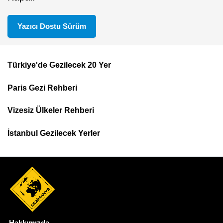
Yazıcı Dostu Sürüm
Türkiye'de Gezilecek 20 Yer
Footer
Paris Gezi Rehberi
Top
Menu
Vizesiz Ülkeler Rehberi
İstanbul Gezilecek Yerler
Hakkımızda