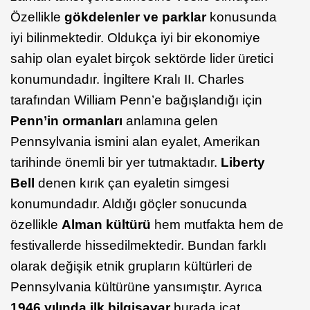
Özellikle
gökdelenler ve parklar
konusunda
iyi bilinmektedir. Oldukça iyi bir ekonomiye
sahip olan eyalet birçok sektörde lider üretici
konumundadır. İngiltere Kralı II. Charles
tarafından William Penn’e bağışlandığı için
Penn’in
ormanları
anlamına gelen
Pennsylvania ismini alan eyalet, Amerikan
tarihinde önemli bir yer tutmaktadır.
Liberty
Bell
denen kırık çan eyaletin simgesi
konumundadır. Aldığı göçler sonucunda
özellikle
Alman kültürü
hem mutfakta hem de
festivallerde hissedilmektedir. Bundan farklı
olarak değişik etnik grupların kültürleri de
Pennsylvania kültürüne yansımıştır. Ayrıca
1946 yılında ilk bilgisayar
burada icat