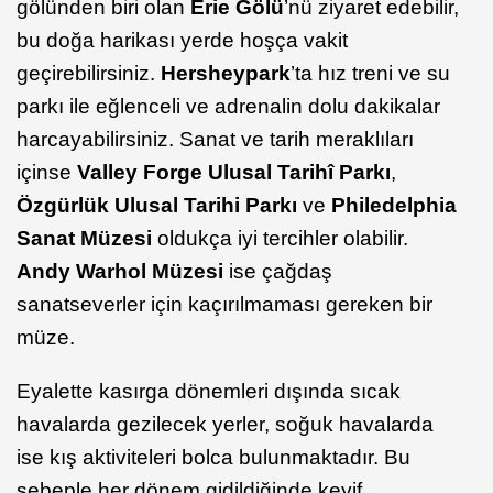
gölünden biri olan
Erie
Gölü
’nü ziyaret edebilir,
bu doğa harikası yerde hoşça vakit
geçirebilirsiniz.
Hersheypark
’ta hız treni ve su
parkı ile eğlenceli ve adrenalin dolu dakikalar
harcayabilirsiniz. Sanat ve tarih meraklıları
içinse
Valley
Forge Ulusal Tarihî Parkı
,
Özgürlük Ulusal Tarihi Parkı
ve
Philedelphia
Sanat Müzesi
oldukça iyi tercihler olabilir.
Andy Warhol Müzesi
ise çağdaş
sanatseverler için kaçırılmaması gereken bir
müze.
Eyalette kasırga dönemleri dışında sıcak
havalarda gezilecek yerler, soğuk havalarda
ise kış aktiviteleri bolca bulunmaktadır. Bu
sebeple her dönem gidildiğinde keyif