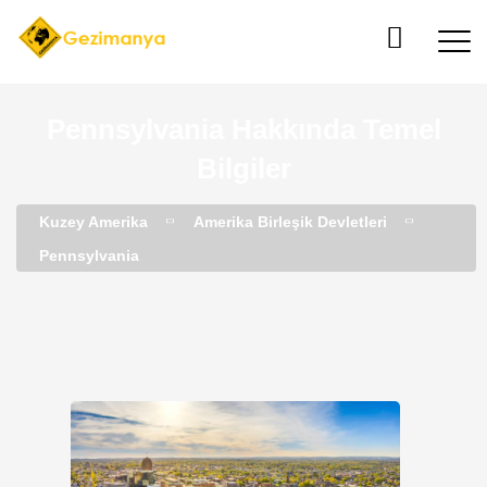
Pennsylvania Hakkında Temel
Bilgiler
Kuzey Amerika
Amerika Birleşik Devletleri
Pennsylvania