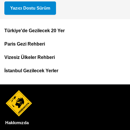
Yazıcı Dostu Sürüm
Türkiye'de Gezilecek 20 Yer
Footer
Paris Gezi Rehberi
Top
Menu
Vizesiz Ülkeler Rehberi
İstanbul Gezilecek Yerler
Hakkımızda
Dipnot