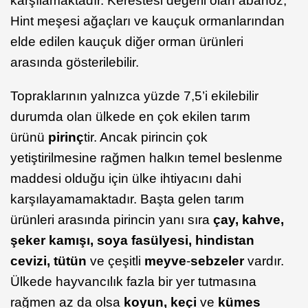
karşılamaktadır. Kerestesi değerli olan abanoz,
Hint meşesi ağaçları ve kauçuk ormanlarından
elde edilen kauçuk diğer orman ürünleri
arasında gösterilebilir.
Topraklarının yalnızca yüzde 7,5’i ekilebilir
durumda olan ülkede en çok ekilen tarım
ürünü
pirinç
tir. Ancak pirincin çok
yetiştirilmesine rağmen halkın temel beslenme
maddesi olduğu için ülke ihtiyacını dahi
karşılayamamaktadır. Başta gelen tarım
ürünleri arasında pirincin yanı sıra
çay, kahve,
şeker kamışı, soya fasülyesi, hindistan
cevizi, tütün
ve çeşitli
meyve
-
sebzeler
vardır.
Ülkede hayvancılık fazla bir yer tutmasına
rağmen az da olsa
koyun, keçi
ve
kümes