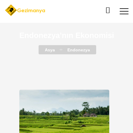
Endonezya’nın Ekonomisi
Asya
Endonezya