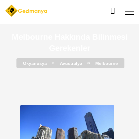
Melbourne Hakkında Bilinmesi
Gerekenler
Okyanusya
Avustralya
Melbourne