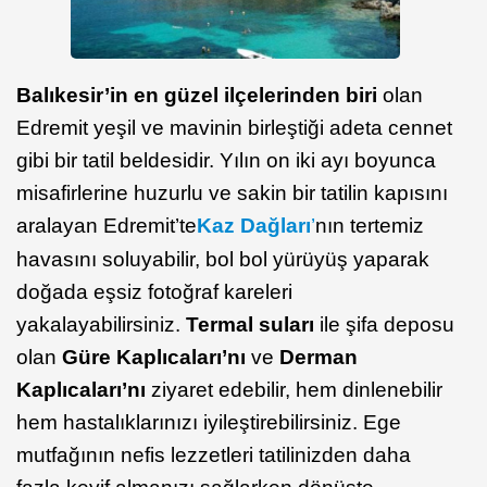
Balıkesir’in en güzel ilçelerinden biri
olan
Edremit yeşil ve mavinin birleştiği adeta cennet
gibi bir tatil beldesidir. Yılın on iki ayı boyunca
misafirlerine huzurlu ve sakin bir tatilin kapısını
aralayan Edremit’te
Kaz Dağları
’
nın tertemiz
havasını soluyabilir, bol bol yürüyüş yaparak
doğada eşsiz fotoğraf kareleri
yakalayabilirsiniz.
Termal suları
ile şifa deposu
olan
Güre Kaplıcaları’nı
ve
Derman
Kaplıcaları’nı
ziyaret edebilir, hem dinlenebilir
hem hastalıklarınızı iyileştirebilirsiniz. Ege
mutfağının nefis lezzetleri tatilinizden daha