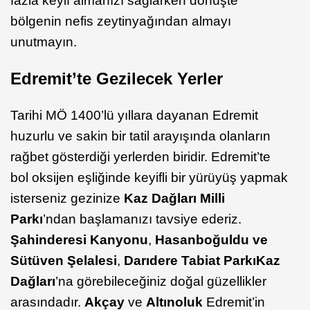
fazla keyif almanızı sağlarken dönüşte
bölgenin nefis zeytinyağından almayı
unutmayın.
Edremit’te Gezilecek Yerler
Tarihi MÖ 1400’lü yıllara dayanan Edremit
huzurlu ve sakin bir tatil arayışında olanların
rağbet gösterdiği yerlerden biridir. Edremit’te
bol oksijen eşliğinde keyifli bir yürüyüş yapmak
isterseniz gezinize
Kaz Dağları Milli
Parkı
’ndan başlamanızı tavsiye ederiz.
Şahinderesi
Kanyonu
,
Hasanboğuldu
ve
Sütüven Şelalesi
,
Darıdere
Tabiat Parkı
Kaz
Dağları
’na görebileceğiniz doğal güzellikler
arasındadır.
Akçay
ve
Altınoluk
Edremit’in