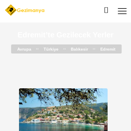
Edremit’te Gezilecek Yerler
Avrupa
Türkiye
Balıkesir
Edremit