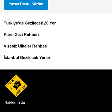
Yazıcı Dostu Sürüm
Türkiye'de Gezilecek 20 Yer
Footer
Paris Gezi Rehberi
Top
Menu
Vizesiz Ülkeler Rehberi
İstanbul Gezilecek Yerler
Hakkımızda
Dipnot