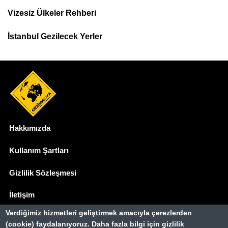
Menu
Vizesiz Ülkeler Rehberi
İstanbul Gezilecek Yerler
Hakkımızda
Dipnot
Kullanım Şartları
Gizlilik Sözleşmesi
İletişim
Verdiğimiz hizmetleri geliştirmek amacıyla çerezlerden
Basında Biz
(cookie) faydalanıyoruz. Daha fazla bilgi için gizlilik