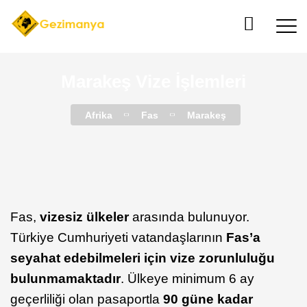
Marakeş Vize İşlemleri
Afrika
Fas
Marakeş
Fas,
vizesiz ülkeler
arasında bulunuyor.
Türkiye Cumhuriyeti vatandaşlarının
Fas’a
seyahat edebilmeleri için vize zorunluluğu
bulunmamaktadır
. Ülkeye minimum 6 ay
geçerliliği olan pasaportla
90 güne kadar