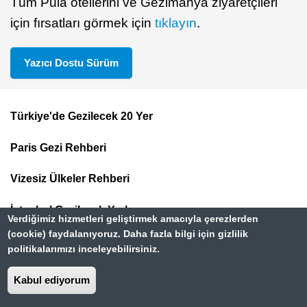
Tüm Pula otellerini ve Gezimanya ziyaretçileri
için fırsatları görmek için
tıklayın
.
Yazıcı Dostu Sürüm
Türkiye'de Gezilecek 20 Yer
Footer
Paris Gezi Rehberi
Top
Menu
Vizesiz Ülkeler Rehberi
İstanbul Gezilecek Yerler
Verdiğimiz hizmetleri geliştirmek amacıyla çerezlerden
(cookie) faydalanıyoruz. Daha fazla bilgi için gizlilik
politikalarımızı inceleyebilirsiniz.
Kabul ediyorum