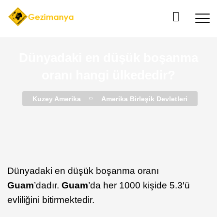
Dünyadaki en düşük boşanma
oranı hangi ülkededir?
Kuzey Amerika
Amerika Birleşik Devletleri
Dünyadaki en düşük boşanma oranı
Guam
’dadır.
Guam
’da her 1000 kişide 5.3′ü
evliliğini bitirmektedir.