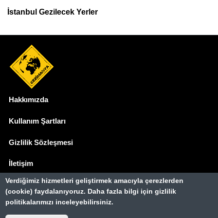
İstanbul Gezilecek Yerler
Hakkımızda
Dipnot
Kullanım Şartları
Gizlilik Sözleşmesi
İletişim
Verdiğimiz hizmetleri geliştirmek amacıyla çerezlerden
Basında Biz
(cookie) faydalanıyoruz. Daha fazla bilgi için gizlilik
politikalarımızı inceleyebilirsiniz.
Gezimanya Turizm, TÜRSAB'a kayıtlı bir
seyahat acentasıdır.