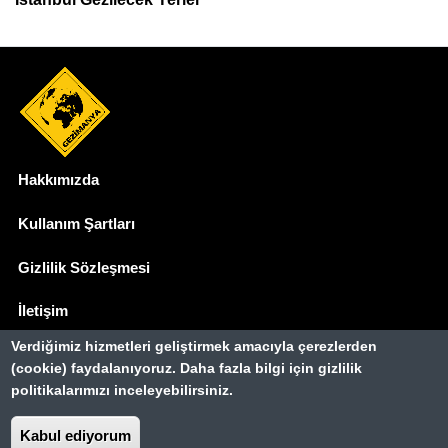
Hakkımızda
Dipnot
Kullanım Şartları
Gizlilik Sözleşmesi
İletişim
Verdiğimiz hizmetleri geliştirmek amacıyla çerezlerden
Basında Biz
(cookie) faydalanıyoruz. Daha fazla bilgi için gizlilik
politikalarımızı inceleyebilirsiniz.
Gezimanya Turizm, TÜRSAB'a kayıtlı bir
seyahat acentasıdır.
Kabul ediyorum
Belge no: A-8307