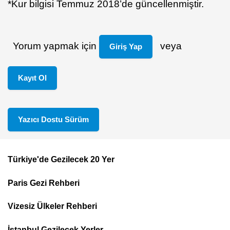
*Kur bilgisi Temmuz 2018’de güncellenmiştir.
Yorum yapmak için
veya
Giriş Yap
Kayıt Ol
Yazıcı Dostu Sürüm
Türkiye'de Gezilecek 20 Yer
Footer
Paris Gezi Rehberi
Top
Menu
Vizesiz Ülkeler Rehberi
İstanbul Gezilecek Yerler