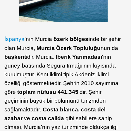
İspanya
'nın Murcia
özerk bölgesi
nde bir şehir
olan Murcia,
Murcia Özerk Topluluğu
nun da
başkent
idir. Murcia,
Iberik Yarımadası
'nın
güney-batısında Segura Irmağı’nın kıyısında
kurulmuştur. Kent iklimi tipik Akdeniz iklimi
özelliği göstermektedir. Şehrin 2010 sayımına
göre
toplam nüfusu 441.345
’dir. Şehir
geçiminin büyük bir bölümünü turizmden
sağlamaktadır.
Costa blanca, costa del
azahar
ve
costa calida
gibi sahillere sahip
olması, Murcia’nın yaz turizminde oldukça ilgi