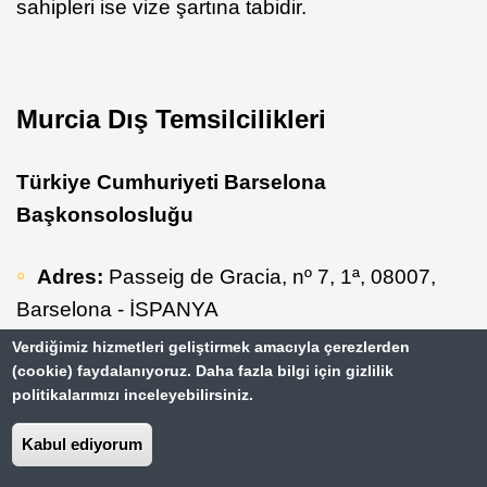
sahipleri ise vize şartına tabidir.
Murcia Dış Temsilcilikleri
Türkiye Cumhuriyeti Barselona
Başkonsolosluğu
Adres:
Passeig de Gracia, nº 7, 1ª, 08007,
Barselona - İSPANYA
Telefon:
+34 93 317 92 31
Verdiğimiz hizmetleri geliştirmek amacıyla çerezlerden
(cookie) faydalanıyoruz. Daha fazla bilgi için gizlilik
Resmi websitesi:
barselona.bk.mfa.gov.tr
politikalarımızı inceleyebilirsiniz.
Kabul ediyorum
Murcia Para Birimi