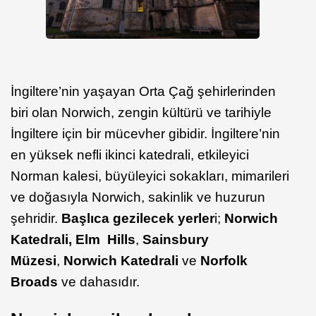
İngiltere’nin yaşayan Orta Çağ şehirlerinden
biri olan Norwich, zengin kültürü ve tarihiyle
İngiltere için bir mücevher gibidir. İngiltere’nin
en yüksek nefli ikinci katedrali, etkileyici
Norman kalesi, büyüleyici sokakları, mimarileri
ve doğasıyla Norwich, sakinlik ve huzurun
şehridir.
Başlıca gezilecek yerler
i;
Norwich
Katedrali,
Elm Hills
,
Sainsbury
Müzesi
,
Norwich Katedrali
ve
Norfolk
Broads
ve dahasıdır.