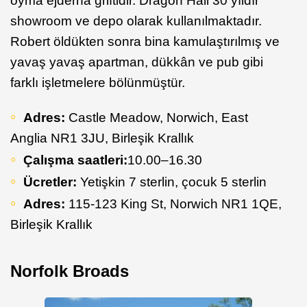
oyma ejderha griftidir. Dragon Hall 30 yıldır
showroom ve depo olarak kullanılmaktadır.
Robert öldükten sonra bina kamulaştırılmış ve
yavaş yavaş apartman, dükkân ve pub gibi
farklı işletmelere bölünmüştür.
Adres:
Castle Meadow, Norwich, East
Anglia NR1 3JU, Birleşik Krallık
Çalışma saatleri:
10.00–16.30
Ücretler:
Yetişkin 7 sterlin, çocuk 5 sterlin
Adres:
115-123 King St, Norwich NR1 1QE,
Birleşik Krallık
Norfolk Broads