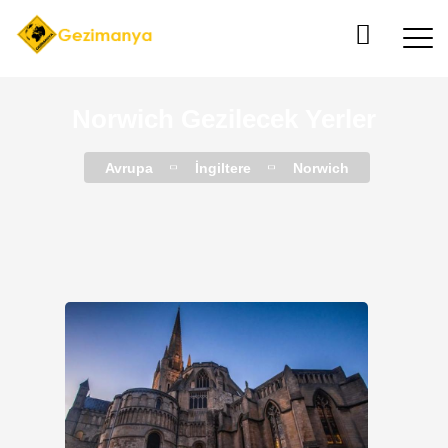
Norwich Gezilecek Yerler
Avrupa
İngiltere
Norwich