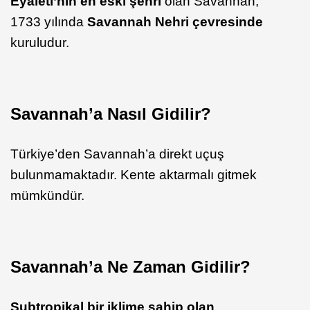
Eyaleti’nin en eski şehri
olan Savannah,
1733 yılında
Savannah
Nehri çevresinde
kuruludur.
Savannah’a Nasıl Gidilir?
Türkiye’den Savannah’a direkt uçuş
bulunmamaktadır. Kente aktarmalı gitmek
mümkündür.
Savannah’a Ne Zaman Gidilir?
Subtropikal
bir iklime sahip olan