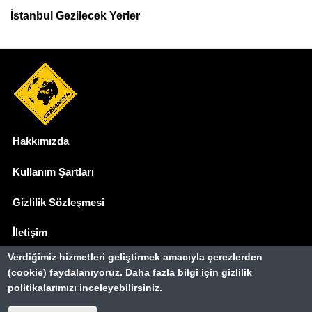
İstanbul Gezilecek Yerler
Hakkımızda
Dipnot
Kullanım Şartları
Gizlilik Sözleşmesi
İletişim
Verdiğimiz hizmetleri geliştirmek amacıyla çerezlerden
Basında Biz
(cookie) faydalanıyoruz. Daha fazla bilgi için gizlilik
politikalarımızı inceleyebilirsiniz.
Gezimanya Turizm, TÜRSAB'a kayıtlı bir
seyahat acentasıdır.