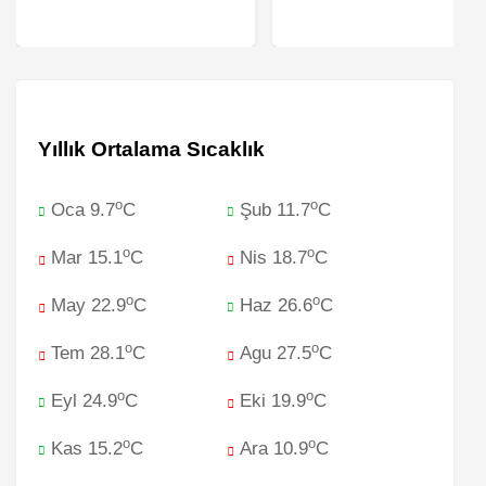
Yıllık Ortalama Sıcaklık
o
o
Oca 9.7
C
Şub 11.7
C
o
o
Mar 15.1
C
Nis 18.7
C
o
o
May 22.9
C
Haz 26.6
C
o
o
Tem 28.1
C
Agu 27.5
C
o
o
Eyl 24.9
C
Eki 19.9
C
o
o
Kas 15.2
C
Ara 10.9
C