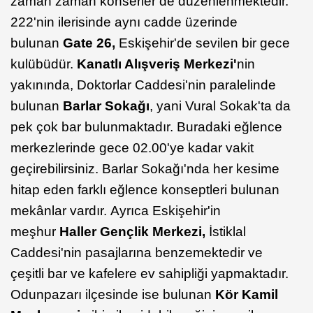
zaman zaman konserler de düzenlenmektedir.
222'nin ilerisinde aynı cadde üzerinde
bulunan
Gate 26,
Eskişehir'de sevilen bir gece
kulübüdür.
Kanatlı Alışveriş Merkezi'
nin
yakınında, Doktorlar Caddesi'nin paralelinde
bulunan
Barlar Sokağı
, yani Vural Sokak'ta da
pek çok bar bulunmaktadır. Buradaki eğlence
merkezlerinde gece 02.00'ye kadar vakit
geçirebilirsiniz. Barlar Sokağı'nda her kesime
hitap eden farklı eğlence konseptleri bulunan
mekânlar vardır. Ayrıca Eskişehir'in
meşhur
Haller Gençlik Merkezi,
İstiklal
Caddesi'nin pasajlarına benzemektedir ve
çeşitli bar ve kafelere ev sahipliği yapmaktadır.
Odunpazarı ilçesinde ise bulunan
Kör Kamil