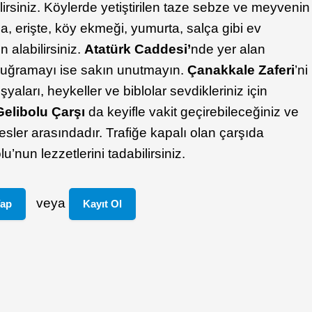
lirsiniz. Köylerde yetiştirilen taze sebze ve meyvenin
ana, erişte, köy ekmeği, yumurta, salça gibi ev
n alabilirsiniz.
Atatürk Caddesi’
nde yer alan
 uğramayı ise sakın unutmayın.
Çanakkale Zaferi
’ni
aları, heykeller ve biblolar sevdikleriniz için
Gelibolu Çarşı
da keyifle vakit geçirebileceğiniz ve
esler arasındadır. Trafiğe kapalı olan çarşıda
u’nun lezzetlerini tadabilirsiniz.
veya
Yap
Kayıt Ol