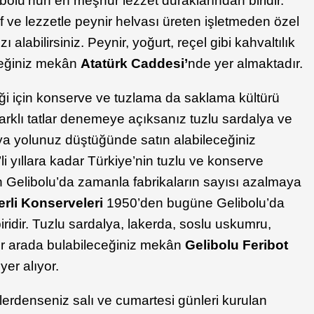
ibolu’nun en meşhur lezzet duraklarından biridir.
rif ve lezzetle peynir helvası üreten işletmeden özel
zı alabilirsiniz. Peynir, yoğurt, reçel gibi kahvaltılık
eceğiniz mekân
Atatürk Caddesi’
nde yer almaktadır.
diği için konserve ve tuzlama da saklama kültürü
farklı tatlar denemeye açıksanız tuzlu sardalya ve
ya yolunuz düştüğünde satın alabileceğiniz
li yıllara kadar Türkiye’nin tuzlu ve konserve
an Gelibolu’da zamanla fabrikaların sayısı azalmaya
rli Konserveleri
1950’den bugüne Gelibolu’da
ridir. Tuzlu sardalya, lakerda, soslu uskumru,
 bir arada bulabileceğiniz mekân
Gelibolu Feribot
er alıyor.
erdenseniz salı ve cumartesi günleri kurulan