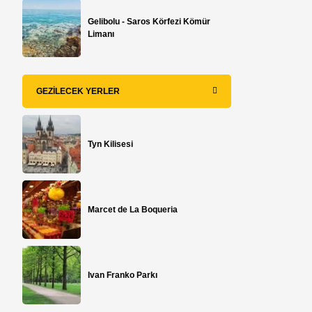
Gelibolu - Saros Körfezi Kömür
Limanı
GEZILECEK YERLER
Tyn Kilisesi
Marcet de La Boqueria
Ivan Franko Parkı