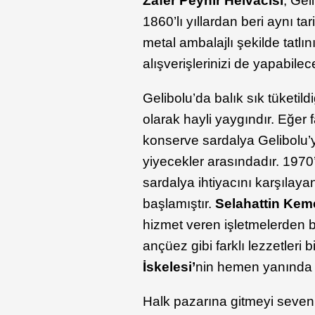
Zafer Peynir Helvacısı
, Gel
1860’lı yıllardan beri aynı ta
metal ambalajlı şekilde tatlını
alışverişlerinizi de yapabil
Gelibolu’da balık sık tüketil
olarak hayli yaygındır. Eğer 
konserve sardalya Gelibolu’
yiyecekler arasındadır. 1970’
sardalya ihtiyacını karşılay
başlamıştır.
Selahattin Keme
hizmet veren işletmelerden bi
ançüez gibi farklı lezzetleri
İskelesi’
nin hemen yanında y
Halk pazarına gitmeyi sevenl