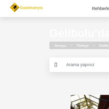
Rehberl
Main
navi
Gelibolu’da
Avrupa
Türkiye
Gelib