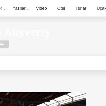
er
Yazılar
Video
Otel
Turlar
Uça
gation
 Alışveriş
olu