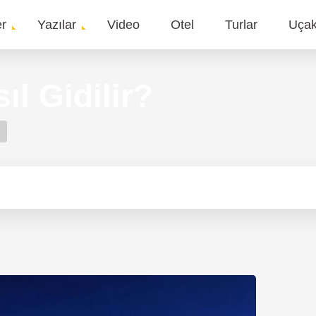
er
Yazılar
Video
Otel
Turlar
Uça
gation
ıl Gidilir?