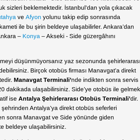
luk sizleri beklemektedir. İstanbul’dan yola çıkacak
tahya
ve
Afyon
yolunu takip edip sonrasında
ikameti ile bu şirin beldeye ulaşabilirler. Ankara’dan
Ankara –
Konya
– Akseki - Side güzergâhını
gelmeyi düşünmüyorsanız yaz sezonunda şehirleraras
edebilirsiniz. Birçok otobüs firması Manavgat’a direkt
tedir.
Manavgat Terminali’
nde indikten sonra servis
 20 dakikada ulaşabilirsiniz. Side’ye otobüs ile gelme
atif ise
Antalya Şehirlerarası Otobüs Terminali’
dir.
 şehrinden Antalya’ya direkt otobüs seferleri
kten sonra Manavgat ve Side yönünde giden
e beldeye ulaşabilirsiniz.