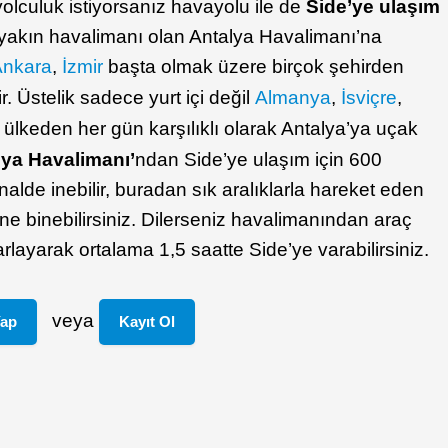
olculuk istiyorsanız havayolu ile de
Side’ye ulaşım
n yakın havalimanı olan Antalya Havalimanı’na
Ankara
,
İzmir
başta olmak üzere birçok şehirden
. Üstelik sadece yurt içi değil
Almanya
,
İsviçre
,
 ülkeden her gün karşılıklı olarak Antalya’ya uçak
lya Havalimanı’
ndan Side’ye ulaşım için 600
alde inebilir, buradan sık aralıklarla hareket eden
ne binebilirsiniz. Dilerseniz havalimanından araç
arlayarak ortalama 1,5 saatte Side’ye varabilirsiniz.
veya
Yap
Kayıt Ol