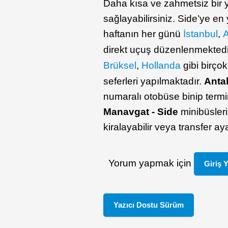
Daha kısa ve zahmetsiz bir y
sağlayabilirsiniz. Side’ye e
haftanın her günü
İstanbul
,
direkt uçuş düzenlenmektedir
Brüksel
,
Hollanda
gibi birçok
seferleri yapılmaktadır.
Anta
numaralı otobüse binip termin
Manavgat - Side
minibüsleri
kiralayabilir veya transfer ay
Yorum yapmak için
Giriş 
Yazıcı Dostu Sürüm