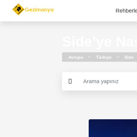
Rehberl
Main
navi
Side’ye Nas
Avrupa
Türkiye
Side