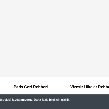
Paris Gezi Rehberi
Vizesiz Ülkeler Rehb
ookie) faydalanıyoruz. Daha fazla bilgi için gizlilik
Hakkımızda
Kullanım Şartları
Gizlilik Sözleşmesi