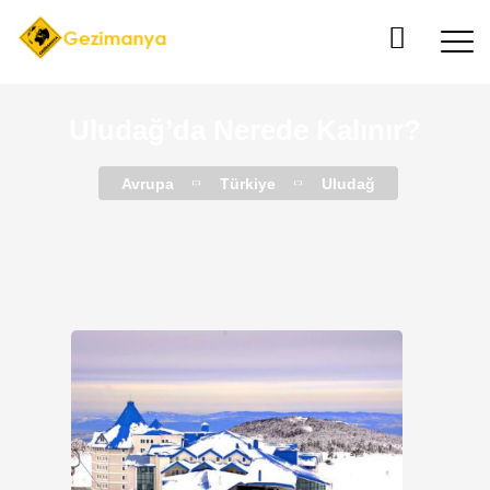
Uludağ’da Nerede Kalınır?
Avrupa
Türkiye
Uludağ