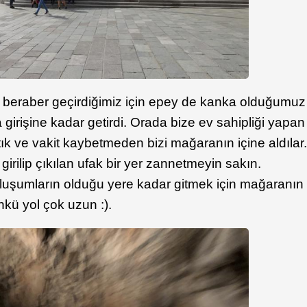
n beraber geçirdiğimiz için epey de kanka olduğumuz
girişine kadar getirdi. Orada bize ev sahipliği yapan
nıştık ve vakit kaybetmeden bizi mağaranın içine aldılar
girilip çıkılan ufak bir yer zannetmeyin sakın.
oluşumların olduğu yere kadar gitmek için mağaranın
nkü yol çok uzun :).