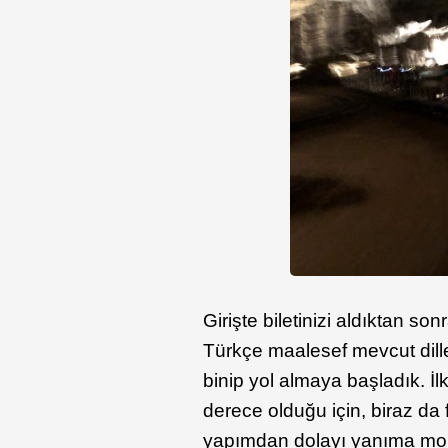
Girişte biletinizi aldıktan so
Türkçe maalesef mevcut diller
binip yol almaya başladık. İ
derece olduğu için, biraz d
yapımdan dolayı yanıma mo