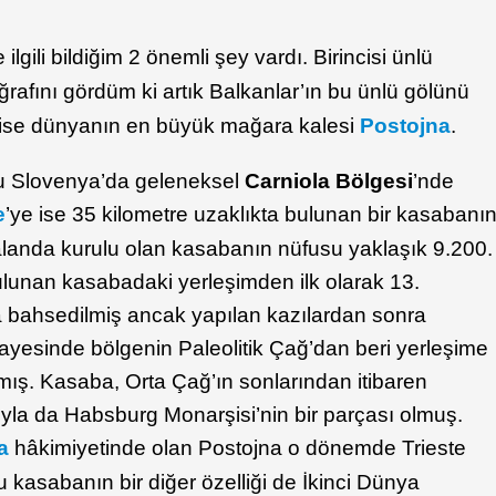
 ilgili bildiğim 2 önemli şey vardı. Birincisi ünlü
ğrafını gördüm ki artık Balkanlar’ın bu ünlü gölünü
 ise dünyanın en büyük mağara kalesi
Postojna
.
u Slovenya’da geleneksel
Carniola Bölgesi
’nde
e
’ye ise 35 kilometre uzaklıkta bulunan bir kasabanı
r alanda kurulu olan kasabanın nüfusu yaklaşık 9.200.
ulunan kasabadaki yerleşimden ilk olarak 13.
da bahsedilmiş ancak yapılan kazılardan sonra
yesinde bölgenin Paleolitik Çağ’dan beri yerleşime
lmış. Kasaba, Orta Çağ’ın sonlarından itibaren
ıyla da Habsburg Monarşisi’nin bir parçası olmuş.
a
hâkimiyetinde olan Postojna o dönemde Trieste
u kasabanın bir diğer özelliği de İkinci Dünya