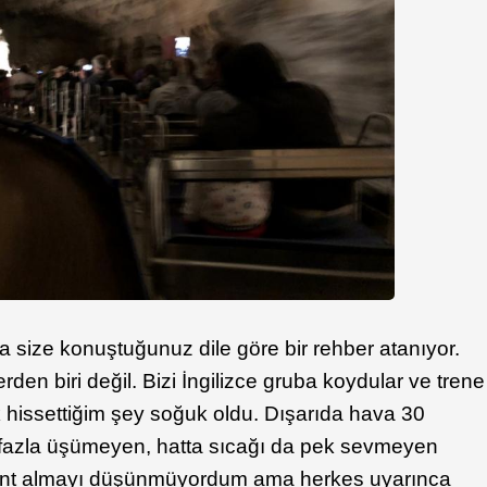
nra size konuştuğunuz dile göre bir rehber atanıyor.
den biri değil. Bizi İngilizce gruba koydular ve trene
lk hissettiğim şey soğuk oldu. Dışarıda hava 30
a fazla üşümeyen, hatta sıcağı da pek sevmeyen
nt almayı düşünmüyordum ama herkes uyarınca