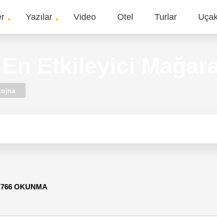
er
Yazılar
Video
Otel
Turlar
Uça
gation
 En Etkileyici Mağara
tojna
,766 OKUNMA