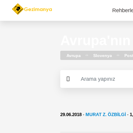
Rehberl
Main
navi
Avrupa'nın
Avrupa
Slovenya
Pos
29.06.2018
-
MURAT Z. ÖZBİLGİ
-
1