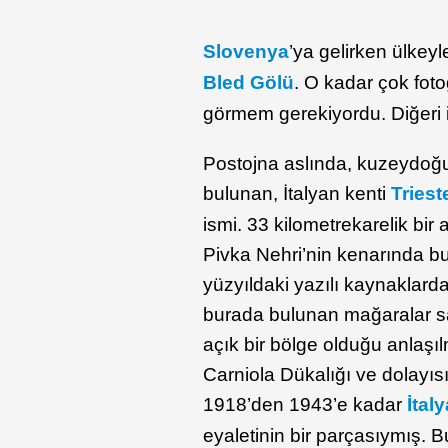
Slovenya
’ya gelirken ülkeyle
Bled Gölü
. O kadar çok foto
görmem gerekiyordu. Diğeri
Postojna aslında, kuzeydoğ
bulunan, İtalyan kenti
Triest
ismi. 33 kilometrekarelik bi
Pivka Nehri’nin kenarında b
yüzyıldaki yazılı kaynaklar
burada bulunan mağaralar sa
açık bir bölge olduğu anlaşı
Carniola Dükalığı ve dolayıs
1918’den 1943’e kadar
İtaly
eyaletinin bir parçasıymış. B