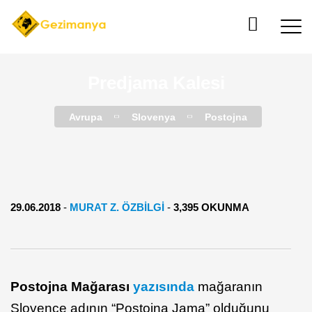
Predjama Kalesi
Avrupa
Slovenya
Postojna
29.06.2018
-
MURAT Z. ÖZBİLGİ
-
3,395 OKUNMA
Postojna Mağarası
yazısında
mağaranın
Slovence adının “Postojna Jama” olduğunu