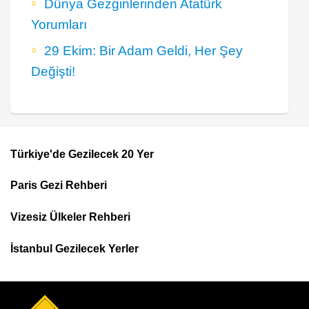
Dünya Gezginlerinden Atatürk
Yorumları
29 Ekim: Bir Adam Geldi, Her Şey
Değişti!
Türkiye'de Gezilecek 20 Yer
Footer
Paris Gezi Rehberi
Top
Menu
Vizesiz Ülkeler Rehberi
İstanbul Gezilecek Yerler