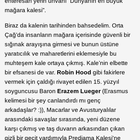
enteresan yerin unvanı “Dünyanın en büyük
mağara kalesi”.
Biraz da kalenin tarihinden bahsedelim. Orta
Çağ’da insanların mağara içerisinde güvenli bir
sığınak arayışına girmesi ve bunun üstüne
yaratıcılık ve maharetlerini eklemesiyle bu
muhteşem kale ortaya çıkmış. Kale’nin elbette
bir efsanesi de var.
Robin Hood
gibi fakirlere
vermek için çaldığı rivayet edilen 15. yüzyıl
soyguncusu Baron
Erazem Lueger
(Erasmus
kelimesi bir şey canlandırdı mı genç
arkadaşlar? :)), Macarlar ve Avusturyalılar
arasındaki savaşlar sırasında, yeni düzene
karşı çıkmış ve taş duvarın arkasından çıkan
gizli bir geçit yardımıyla Predjama Kalesi'ne