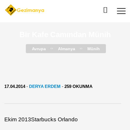
Bir Kafe Camından Münih
Avrupa
Almanya
Münih
17.04.2014
-
DERYA ERDEM
-
259 OKUNMA
Ekim 2013Starbucks Orlando