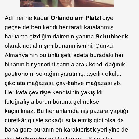
Adı her ne kadar
Orlando am Platzl
diye
geçse de ben kendi her tarafı karalanmış
haritama çizdiğim dairenin yanına
Schuhbeck
olarak not almışım buranın ismini. Çünkü
Almanya'nın bu ünlü şefi, adeta buradaki her
binanın bir yerlerini satın alarak kendi dağınık
gastronomi sokağını yaratmış; aşçılık okulu,
çikolata mağazası, çay-kahve mağazası vb.
Her kafa çevirişte kendisinin yakışıklı
fotoğrafıyla burun buruna gelmekse
kaçınılmaz. Bu her anlamda niş pazara yaptığı
cüretkâr girişle sokağı istila etmiş gibi olsa da
bana göre buranın en karakteristik yeri yine de
dev
Hofbrauhaus
Restoranı… Klasik bir