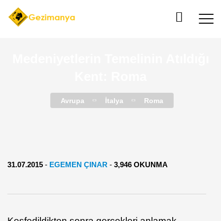
Medeniyetlerin Temelinin Atıldığı
Kent: Roma
Avrupa
İtalya
Roma
31.07.2015
-
EGEMEN ÇINAR
-
3,946 OKUNMA
Keşfedildikten sonra gerçekleri anlamak