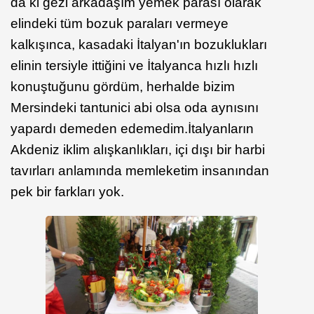
da ki gezi arkadaşım yemek parası olarak
elindeki tüm bozuk paraları vermeye
kalkışınca, kasadaki İtalyan'ın bozuklukları
elinin tersiyle ittiğini ve İtalyanca hızlı hızlı
konuştuğunu gördüm, herhalde bizim
Mersindeki tantunici abi olsa oda aynısını
yapardı demeden edemedim.İtalyanların
Akdeniz iklim alışkanlıkları, içi dışı bir harbi
tavırları anlamında memleketim insanından
pek bir farkları yok.